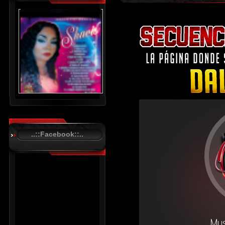
..::Facebook::..