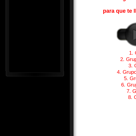
para que te l
1.
2. Gru
3. 
4. Grup
5. Gr
6. Gru
7. 
8. 