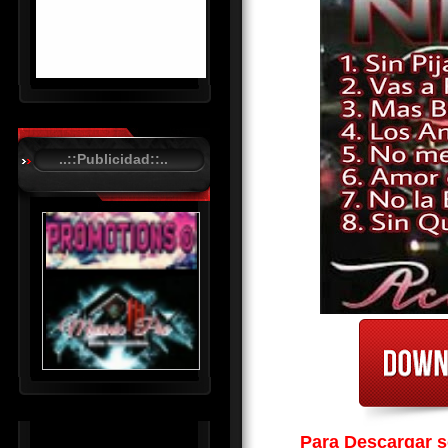
R
C
A
..::Publicidad::..
S
T
.
N
E
T
Para Descargar so