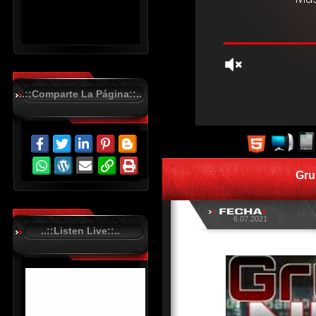
..::Comparte La Página::..
R
C
A
S
Gru
T
.
N
E
T
6.07.2021
..::Listen Live::..