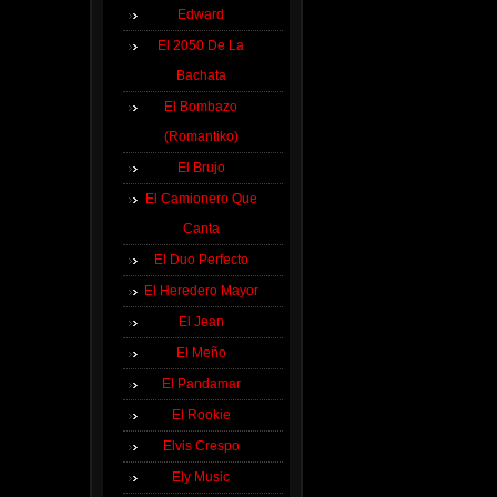
Edward
El 2050 De La
Bachata
El Bombazo
(Romantiko)
El Brujo
El Camionero Que
Canta
El Duo Perfecto
El Heredero Mayor
El Jean
El Meño
El Pandamar
El Rookie
Elvis Crespo
Ely Music