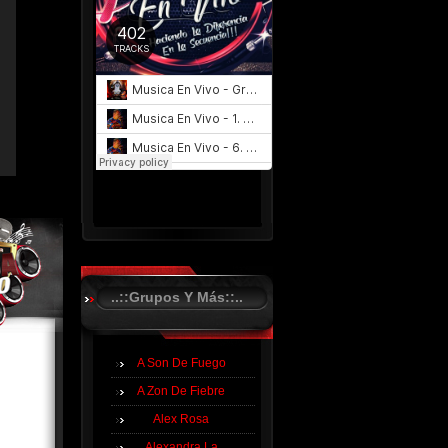
..::Grupos Y Más::..
A Son De Fuego
A Zon De Fiebre
Alex Rosa
Alexandra La