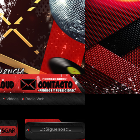
Vídeos
Radio Web
..::Síguenos::..