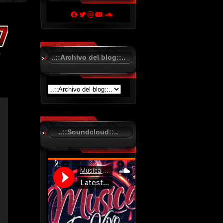
..::Archivo del blog::..
..::Soundcloud::..