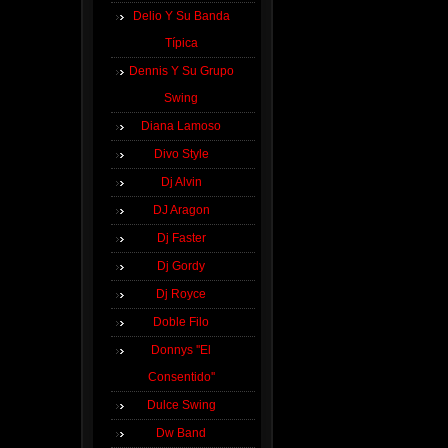
Delio Y Su Banda
Típica
Dennis Y Su Grupo
Swing
Diana Lamoso
Divo Style
Dj Alvin
DJ Aragon
Dj Faster
Dj Gordy
Dj Royce
Doble Filo
Donnys ''El
Consentido''
Dulce Swing
Dw Band