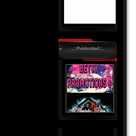
R
C
A
..::Publicidad::..
S
T
.
N
E
T