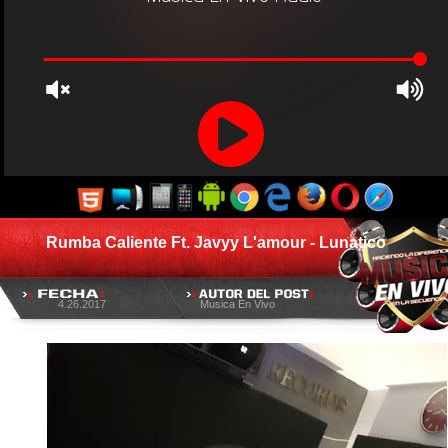
Rumba Caliente Ft. Javyy L'amour - Lunatico
4.26.2017
Musica En Vivo