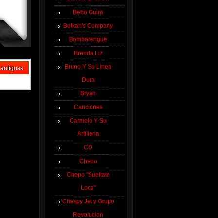
Bebo Guira
Bolkan's Company
Bombarengue
Brenda Liz
Bruno Y Su Linea
 antiguas
Dura
Bryan
Canciones
Carmelo Y Su
Artilleria
CD
Chepo
Chepo "Sueltate
Loca"
Chespy Jet y Grupo
Revolucion