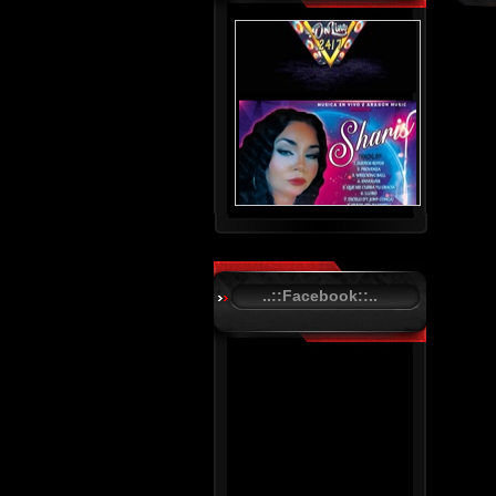
..::Facebook::..