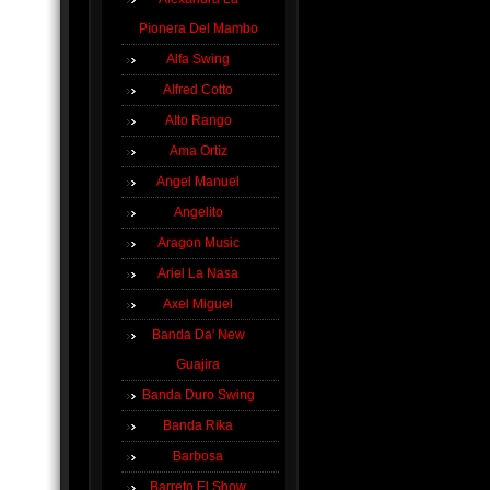
Pionera Del Mambo
Alfa Swing
Alfred Cotto
Alto Rango
Ama Ortiz
Angel Manuel
Angelito
Aragon Music
Ariel La Nasa
Axel Miguel
Banda Da' New
Guajira
Banda Duro Swing
Banda Rika
Barbosa
Barreto El Show