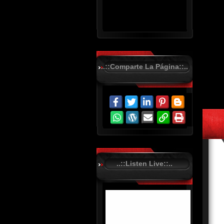
..::Comparte La Página::..
R
C
A
S
T
.
N
E
T
..::Listen Live::..