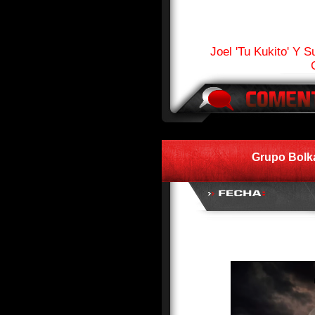
Joel 'Tu Kukito' Y S
Grupo Bolka