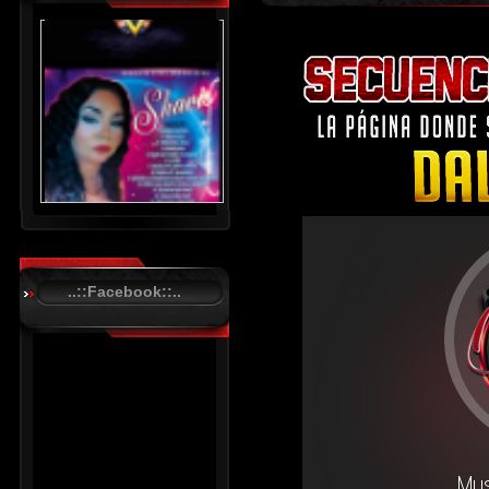
..::Facebook::..