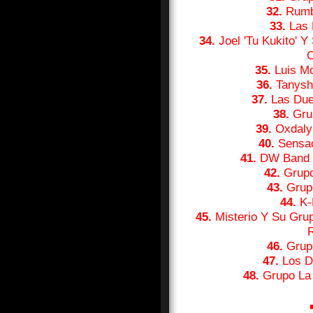
32.
Rumba
33.
Las 
34.
Joel 'Tu Kukito' Y
C
35.
Luis Mo
36.
Tanysha
37.
Las Due
38.
Grup
39.
Oxdaly
40.
Sensaci
41.
DW Band Y
42.
Grupo 
43.
Grupo
44.
K-
45.
Misterio Y Su Grup
46.
Grupo
47.
Los Du
48.
Grupo La 