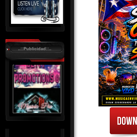
R
C
A
..::Publicidad::..
S
T
.
N
E
T