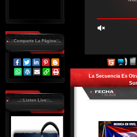
..::Comparte La Página::..
R
C
A
S
La Secuencia Es Otr
T
.
Su
N
E
T
7.30.2026
..::Listen Live::..