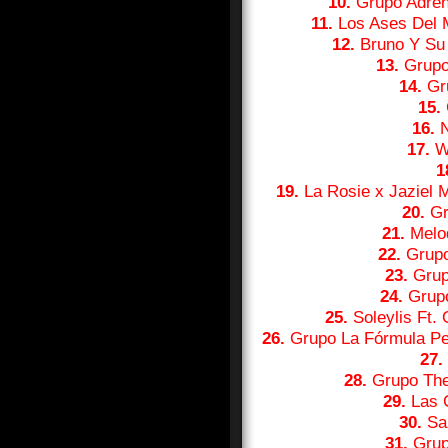
10.
Grupo Adren
11.
Los Ases Del 
12.
Bruno Y Su 
13.
Grupo
14.
Gru
15.
16.
N
17.
Wh
1
19.
La Rosie x Jaziel 
20.
Gr
21.
Melod
22.
Grupo 
23.
Grup
24.
Grupo
25.
Soleylis Ft. 
26.
Grupo La Fórmula Per
27.
28.
Grupo The
29.
Las C
30.
Sar
31.
Grup