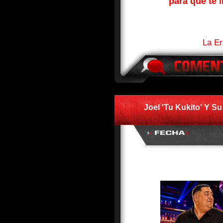
para que te l
La Er
Joel 'Tu Kukito' Y S