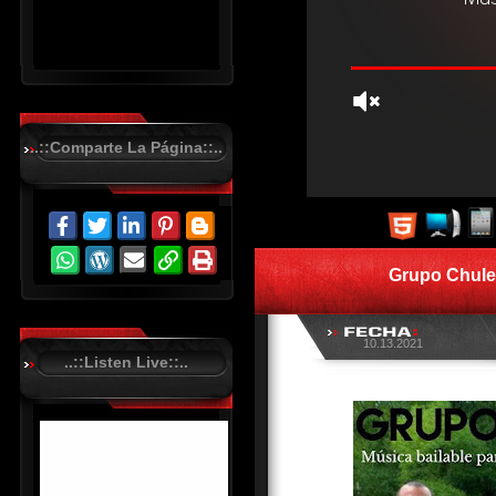
..::Comparte La Página::..
R
C
A
S
Grupo Chule
T
.
N
E
T
10.13.2021
..::Listen Live::..