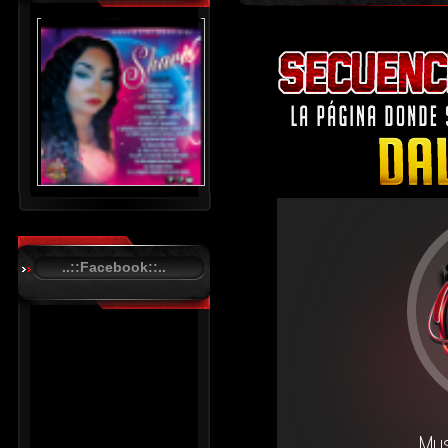
..::Facebook::..