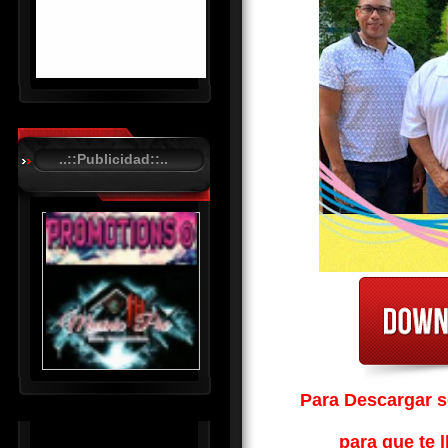
R
C
A
..::Publicidad::..
S
T
.
N
E
T
Para Descargar so
para que te l