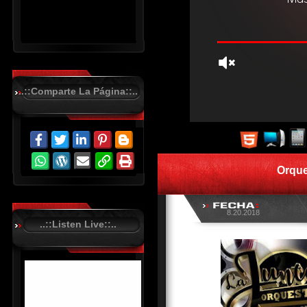
..::Comparte La Página::..
R
C
A
S
Orque
T
.
N
E
T
8.20.2018
..::Listen Live::..