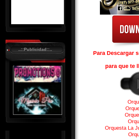
R
C
A
..::Publicidad::..
S
Para Descargar so
T
para que te l
.
N
E
T
Orqu
Orque
Orque
Orqu
Orquesta La J
Orqu