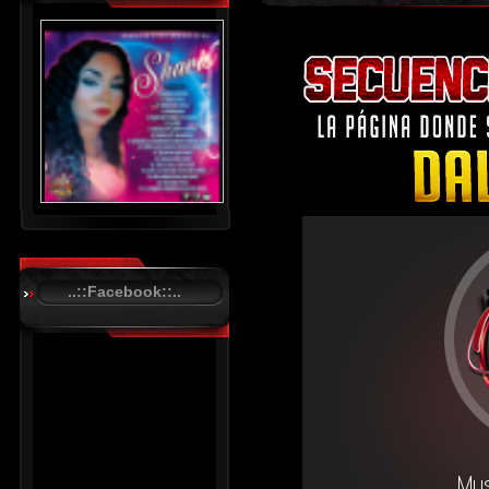
..::Facebook::..