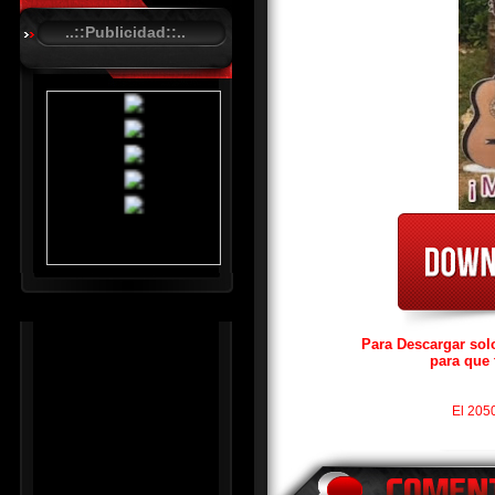
A
..::Publicidad::..
S
T
.
N
E
T
Para Descargar sol
para que 
El 205