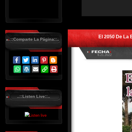
R
C
A
S
El 2050 De La 
T
..::Comparte La Página::..
.
N
E
T
6.21.2022
..::Listen Live::..
R
C