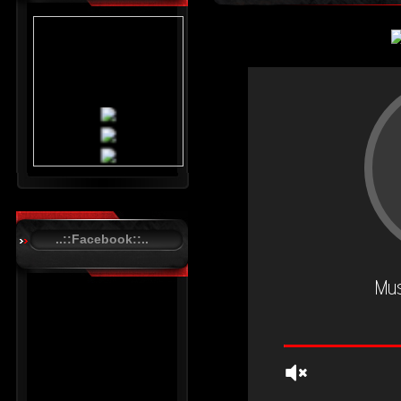
..::Facebook::..