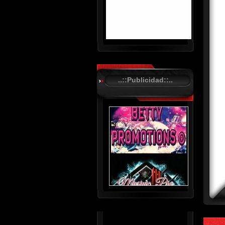
R
C
A
..::Publicidad::..
S
T
.
N
E
T