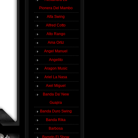
Pionera Del Mambo
Alfa Swing
Alfred Cotto
Alto Rango
Ama Ortiz
Angel Manuel
Angelito
Aragon Music
Ariel La Nasa
Axel Miguel
Banda Da' New
Guajira
Banda Duro Swing
Banda Rika
Barbosa
Barreto El Show