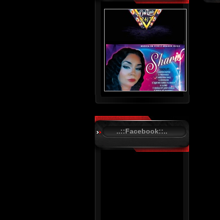
..::Facebook::..