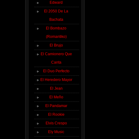
Edward
El 2050 De La
Bachata
El Bombazo
(Romantiko)
El Brujo
El Camionero Que
Canta
El Duo Perfecto
El Heredero Mayor
El Jean
El Meño
El Pandamar
El Rookie
Elvis Crespo
Ely Music