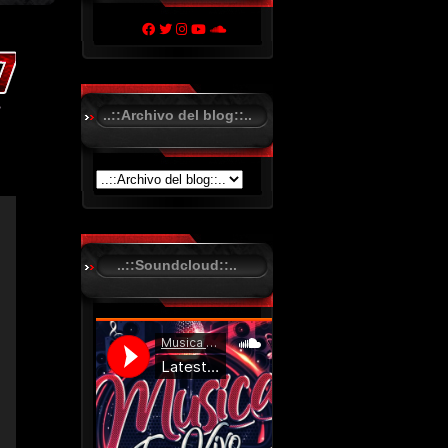
..::Archivo del blog::..
..::Soundcloud::..