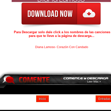
Para Descargar solo dale click a los nombres de las canciones
para que te lleve a la página de descarga...
Diana Lamoso- Corazón Con Candado
Leer Más »
Inicio
Entradas