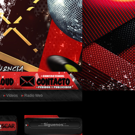
Vídeos
Radio Web
..::Síguenos::..