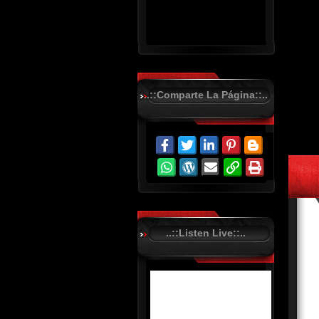
..::Comparte La Página::..
R
C
A
S
T
.
N
E
T
..::Listen Live::..