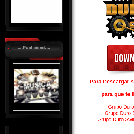
R
C
A
..::Publicidad::..
S
T
.
N
E
Para Descargar so
T
para que te l
Grupo Duro
Grupo Duro S
Grupo Duro Swi