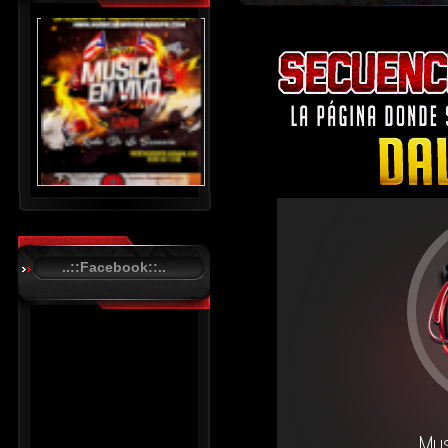
..::Facebook::..