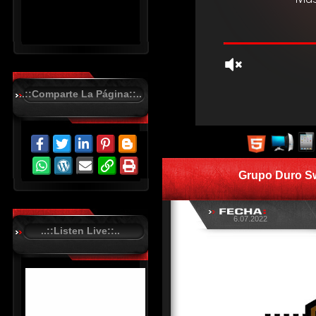
..::Comparte La Página::..
R
C
A
S
Grupo Duro Sw
T
.
N
E
T
6.07.2022
..::Listen Live::..