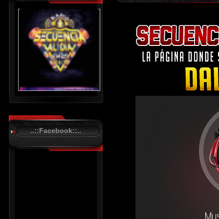
..::Facebook::..