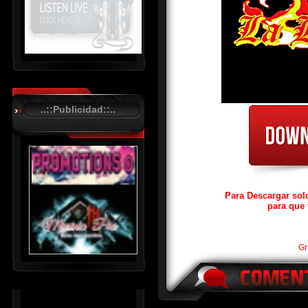
R
C
A
..::Publicidad::..
S
T
.
N
E
T
Para Descargar sol
para que 
Gr