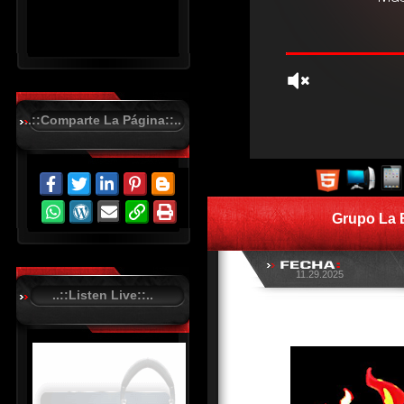
..::Comparte La Página::..
R
C
A
S
Grupo La B
T
.
N
E
11.29.2025
T
..::Listen Live::..