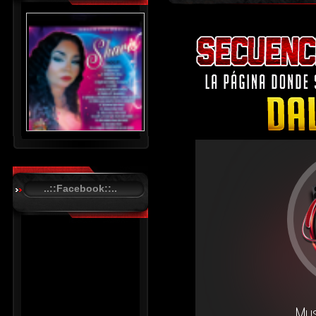
..::Facebook::..