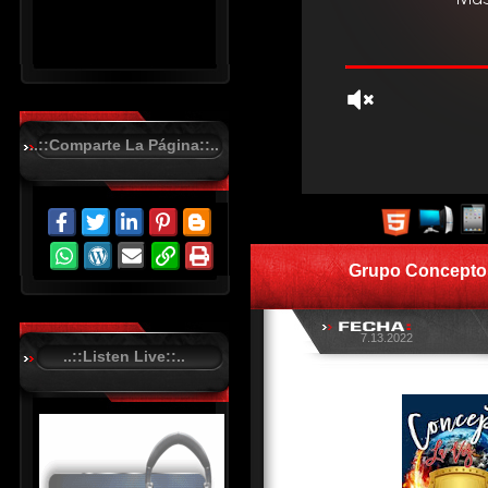
..::Comparte La Página::..
R
C
A
S
Grupo Concepto 
T
.
N
E
T
7.13.2022
..::Listen Live::..