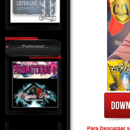
R
C
A
..::Publicidad::..
S
T
.
N
E
T
Para Descargar so