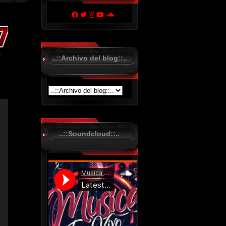
..::Archivo del blog::..
..::Soundcloud::..