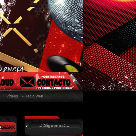
Vídeos
Radio Web
..::Síguenos::..