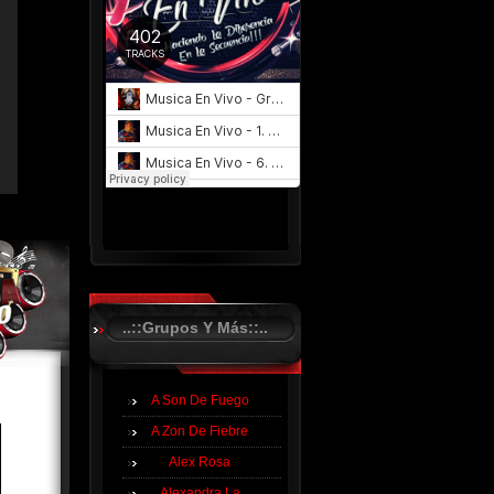
..::Grupos Y Más::..
A Son De Fuego
A Zon De Fiebre
Alex Rosa
Alexandra La