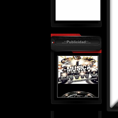
R
C
A
..::Publicidad::..
S
T
.
N
E
T