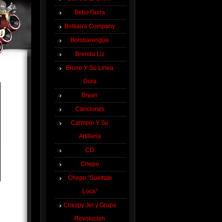
Bebo Guira
Bolkan's Company
Bombarengue
Brenda Liz
Bruno Y Su Linea
Dura
Bryan
Canciones
Carmelo Y Su
Artilleria
CD
Chepo
Chepo "Sueltate
Loca"
Chespy Jet y Grupo
Revolucion