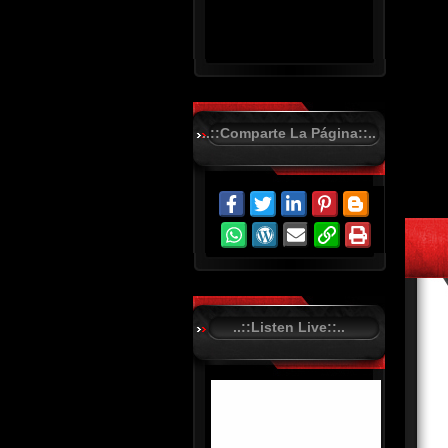
..::Comparte La Página::..
R
C
A
S
T
.
N
E
T
..::Listen Live::..