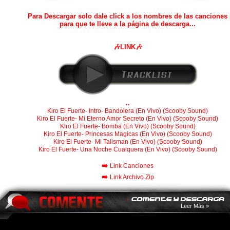
Para Descargar solo dale click a los nombres de las canciones
para que te lleve a la página de descarga...
🎶LINK🎶
..
Kiro El Fuerte- Intro- Bandolera (En Vivo) (Scooby Sound)
Kiro El Fuerte- Mi Eterno Amor Secreto (En Vivo) (Scooby Sound)
Kiro El Fuerte- Bomba (En Vivo) (Scooby Sound)
Kiro El Fuerte- Princesas Magicas (En Vivo) (Scooby Sound)
Kiro El Fuerte- Mi Talisman (En Vivo) (Scooby Sound)
Kiro El Fuerte- Una Noche Cualquera (En Vivo) (Scooby Sound)
➡️
Link Canciones
➡️
Link Archivo Zip
Leer Más »