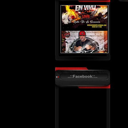
..::Facebook::..