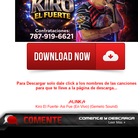
Para Descargar solo dale click a los nombres de las canciones
para que te lleve a la página de descarga...
🎶LINK🎶
Kiro El Fuerte- Asi Fue (En Vivo) (Gemelo Sound)
Leer Más »