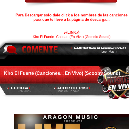
Para Descargar solo dale click a los nombres de las canciones
para que te lleve a la página de descarga...
🎶LINK🎶
Kiro El Fuerte- Calidad (En Vivo) (Gemelo Sound)
Leer Más »
Kiro El Fuerte (Canciones... En Vivo) (Scooby Sound)
5.26.2026
Musica En Vivo