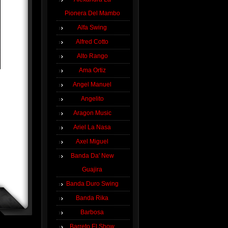
Pionera Del Mambo
Alfa Swing
Alfred Cotto
Alto Rango
Ama Ortiz
Angel Manuel
Angelito
Aragon Music
Ariel La Nasa
Axel Miguel
Banda Da' New
Guajira
Banda Duro Swing
Banda Rika
Barbosa
Barreto El Show