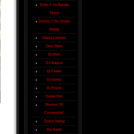
Delio Y Su Banda
Típica
Dennis Y Su Grupo
Swing
Diana Lamoso
Divo Style
Dj Alvin
DJ Aragon
Dj Faster
Dj Gordy
Dj Royce
Doble Filo
Donnys ''El
Consentido''
Dulce Swing
Dw Band