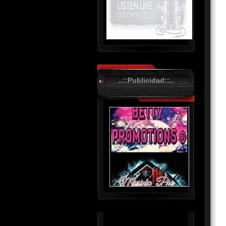
R
C
A
..::Publicidad::..
S
T
.
N
E
T