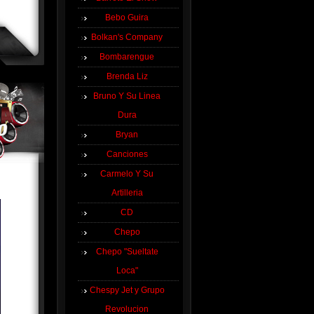
Bebo Guira
Bolkan's Company
Bombarengue
Brenda Liz
Bruno Y Su Linea
Dura
Bryan
Canciones
Carmelo Y Su
Artilleria
CD
Chepo
Chepo "Sueltate
Loca"
Chespy Jet y Grupo
Revolucion