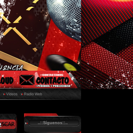
Vídeos
Radio Web
..::Síguenos::..