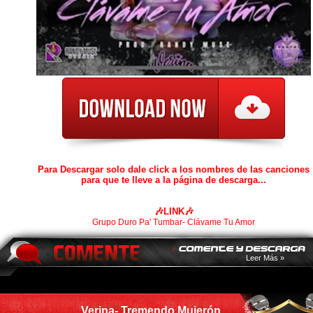
Para Descargar solo dale click a los nombres de las canciones
para que te lleve a la página de descarga...
🎶LINK🎶
Grupo Duro Pa' Tumbar- Clávame Tu Amor
Leer Más »
Verina- Tremendo Mujerón