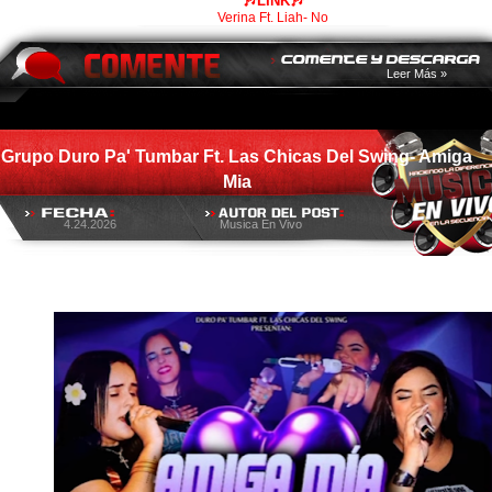
🎶LINK🎶
Verina Ft. Liah- No
Leer Más »
Grupo Duro Pa' Tumbar Ft. Las Chicas Del Swing- Amiga
Mia
4.24.2026
Musica En Vivo