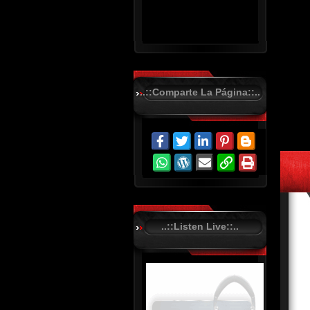
..::Comparte La Página::..
R
C
A
S
T
.
N
E
T
..::Listen Live::..