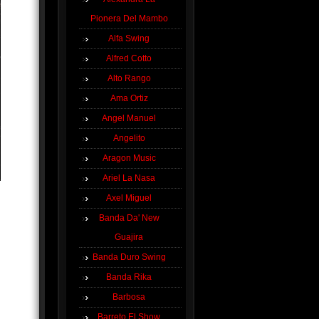
Pionera Del Mambo
Alfa Swing
Alfred Cotto
Alto Rango
Ama Ortiz
Angel Manuel
Angelito
Aragon Music
Ariel La Nasa
Axel Miguel
Banda Da' New
Guajira
Banda Duro Swing
Banda Rika
Barbosa
Barreto El Show