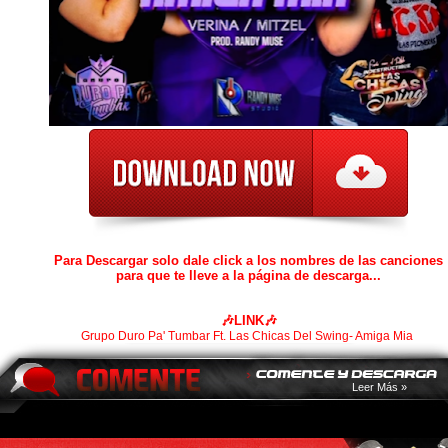
Para Descargar solo dale click a los nombres de las canciones
para que te lleve a la página de descarga...
🎶LINK🎶
Grupo Duro Pa' Tumbar Ft. Las Chicas Del Swing- Amiga Mia
Leer Más »