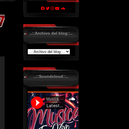
..::Archivo del blog::..
..::Soundcloud::..