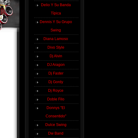
Delio Y Su Banda
Típica
Dennis Y Su Grupo
Swing
Diana Lamoso
Divo Style
Dj Alvin
DJ Aragon
Dj Faster
Dj Gordy
Dj Royce
Doble Filo
Donnys ''El
Consentido''
Dulce Swing
Dw Band