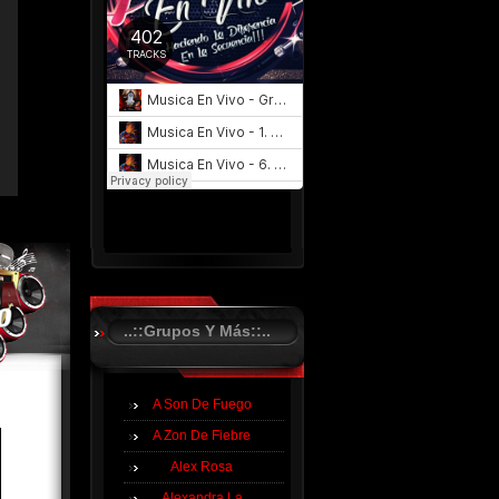
..::Grupos Y Más::..
A Son De Fuego
A Zon De Fiebre
Alex Rosa
Alexandra La