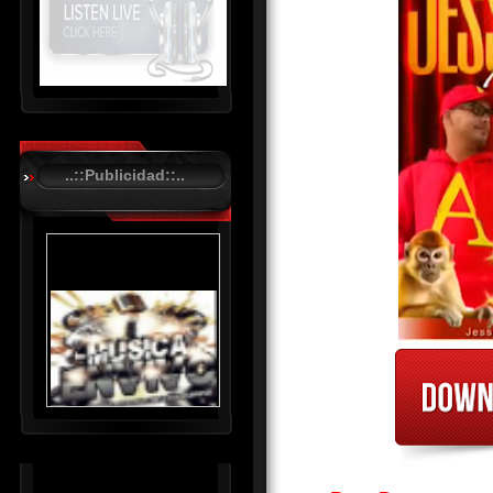
R
C
A
..::Publicidad::..
S
T
.
N
E
T