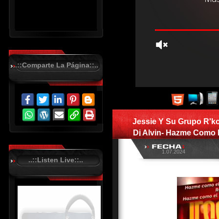
..::Comparte La Página::..
R
C
A
S
Jessie Y Su Grupo R'k
T
.
Dj Alvin- Hazme Como
N
El Mono 
E
T
1.07.2024
..::Listen Live::..