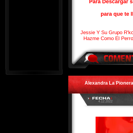
Para Descargar so
para que te l
Jessie Y Su Grupo R'ko
Hazme Como El Perr
Alexandra La Pionera
4.12.2022