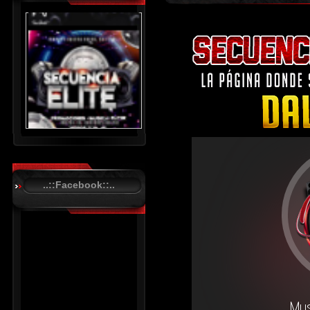
..::Facebook::..