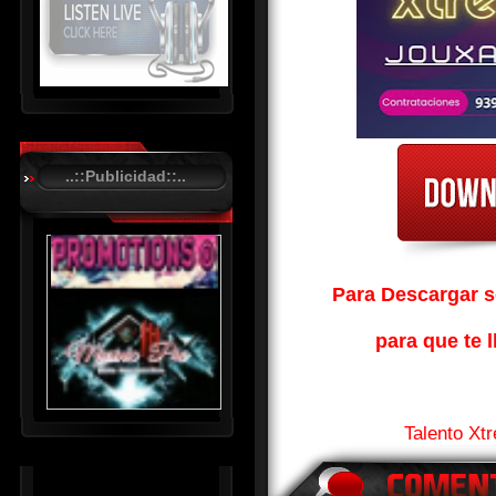
R
C
A
..::Publicidad::..
S
T
.
N
E
Para Descargar so
T
para que te l
Talento Xt