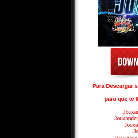
Para Descargar so
para que te l
Jouxa
Jouxander
Jouxa
J
Jouxander