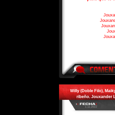
Jouxa
Jouxan
Jouxan
Jou
Jouxa
Willy (Doble Filo), Ma
ribeño, Jouxander 
Homenaj
1.11.2022