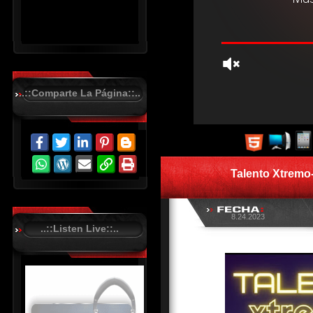
..::Comparte La Página::..
R
C
A
S
Talento Xtremo
T
.
N
E
T
8.24.2023
..::Listen Live::..