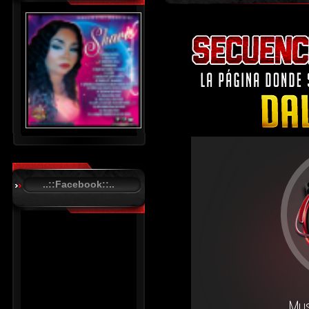
..::Facebook::..