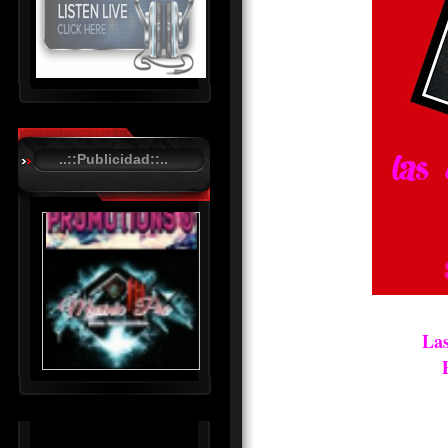
R
C
A
..::Publicidad::..
S
T
.
N
E
T
Las