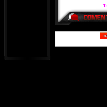
To
Ini