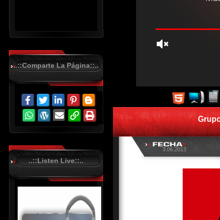
..::Comparte La Página::..
R
C
A
S
Grupo
T
.
N
E
3.06.2013
T
..::Listen Live::..