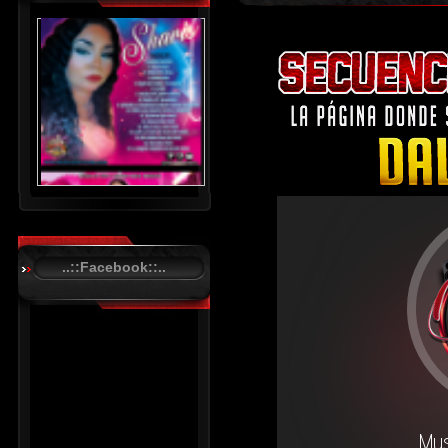
..::Facebook::..