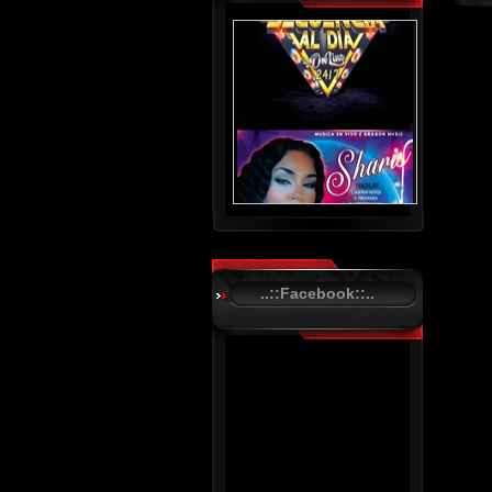
..::Facebook::..