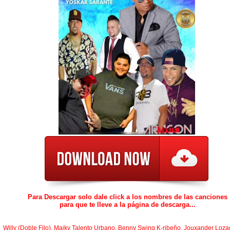
Para Descargar solo dale click a los nombres de las canciones
para que te lleve a la página de descarga...
Willy (Doble Filo), Maiky Talento Urbano, Benny Swing K-ribeño, Jouxander Loza