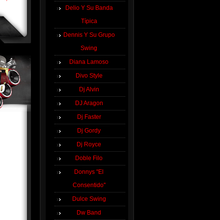
Delio Y Su Banda
Típica
Dennis Y Su Grupo
Swing
Diana Lamoso
Divo Style
Dj Alvin
DJ Aragon
Dj Faster
Dj Gordy
Dj Royce
Doble Filo
Donnys ''El
Consentido''
Dulce Swing
Dw Band