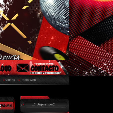
Vídeos
Radio Web
..::Síguenos::..