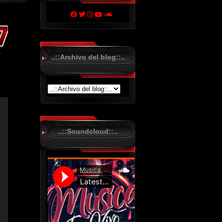
..::Archivo del blog::..
..::Soundcloud::..