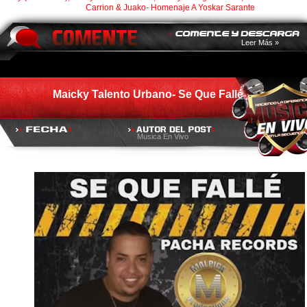
Carrion & Juako- Homenaje A Yoskar Sarante
Leer Más »
Maicky Talento Urbano- Se Que Fallé
Musica En Vivo