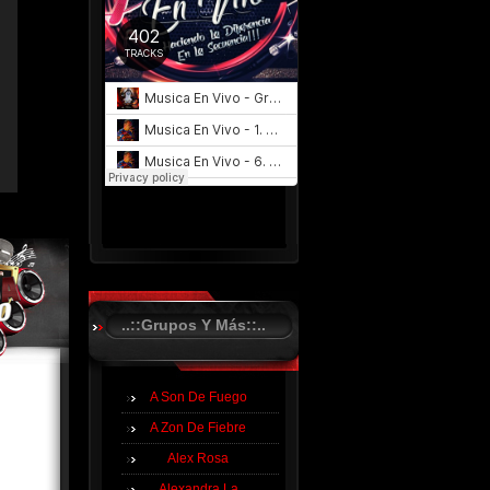
..::Grupos Y Más::..
A Son De Fuego
A Zon De Fiebre
Alex Rosa
Alexandra La