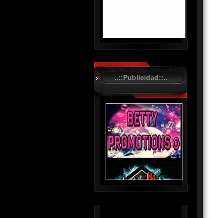
R
C
A
..::Publicidad::..
S
T
.
N
E
T