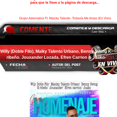
para que te lleve a la página de descarga...
Grupo Adrenalina Ft. Maicky Talento- Todavía Me Amas (En Vivo)
Leer Más »
Willy (Doble Filo), Maiky Talento Urbano, Benny Swing K-
ribeño, Jouxander Lozada, Efren Carrion & Juako-
Homenaje A Yoskar Sarante
1.11.2022
Musica En Vivo