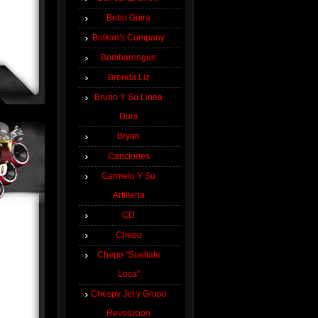
Bebo Guira
Bolkan's Company
Bombarengue
Brenda Liz
Bruno Y Su Linea
Dura
Bryan
Canciones
Carmelo Y Su
Artilleria
CD
Chepo
Chepo "Sueltate
Loca"
Chespy Jet y Grupo
Revolucion