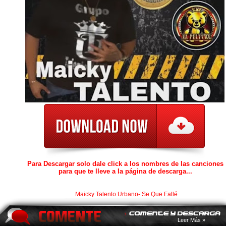
Para Descargar solo dale click a los nombres de las canciones
para que te lleve a la página de descarga...
Maicky Talento Urbano- Se Que Fallé
Leer Más »