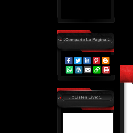
..::Comparte La Página::..
R
C
A
S
T
.
N
E
T
..::Listen Live::..