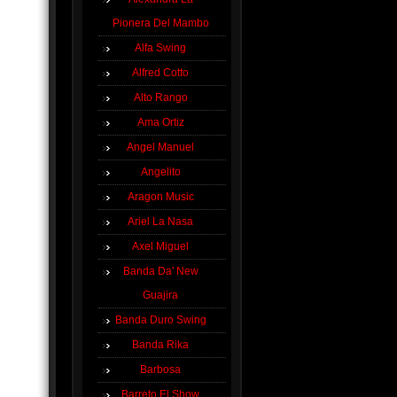
Pionera Del Mambo
Alfa Swing
Alfred Cotto
Alto Rango
Ama Ortiz
Angel Manuel
Angelito
Aragon Music
Ariel La Nasa
Axel Miguel
Banda Da' New
Guajira
Banda Duro Swing
Banda Rika
Barbosa
Barreto El Show