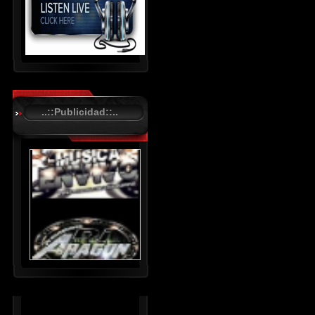
R
C
A
..::Publicidad::..
S
T
.
N
E
T