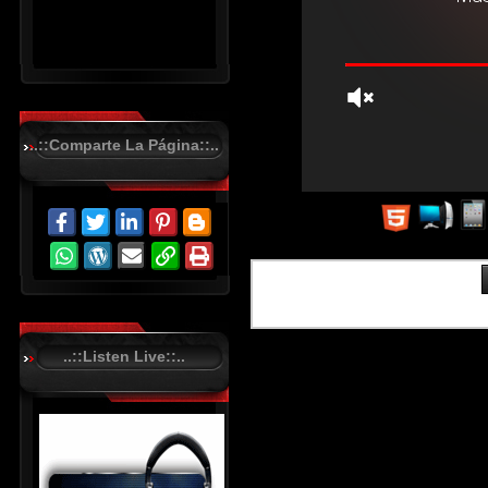
..::Comparte La Página::..
R
C
A
S
T
.
N
E
T
..::Listen Live::..