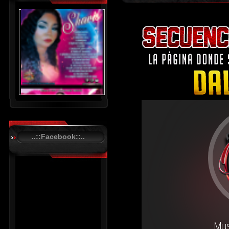
..::Facebook::..