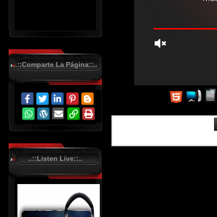
..::Comparte La Página::..
R
C
A
S
T
.
N
E
T
..::Listen Live::..