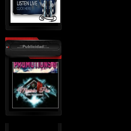
R
C
A
..::Publicidad::..
S
T
.
N
E
T