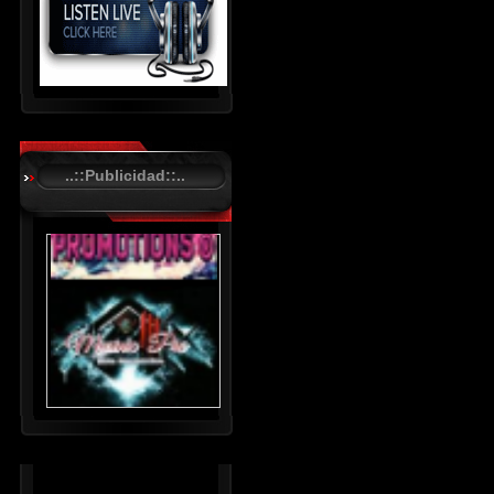
R
C
A
..::Publicidad::..
S
T
.
N
E
T