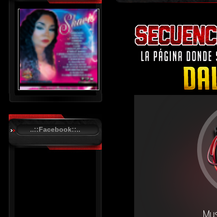
..::Facebook::..