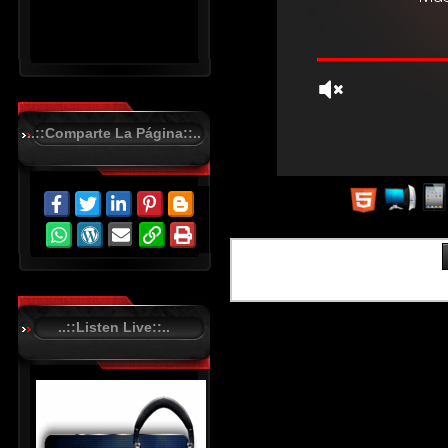
..::Comparte La Página::..
R
C
A
S
T
.
N
E
T
..::Listen Live::..