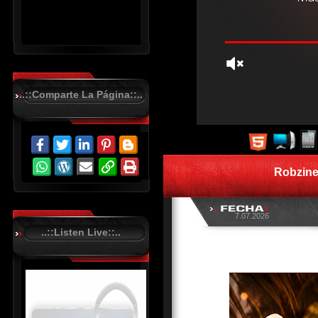
..::Comparte La Página::..
R
C
A
S
Robzinet
T
.
N
E
7.07.2026
T
..::Listen Live::..