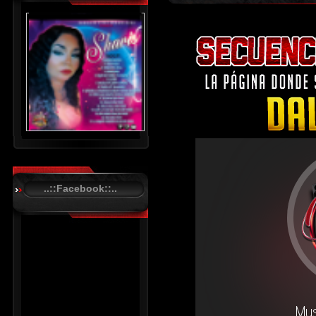
..::Facebook::..