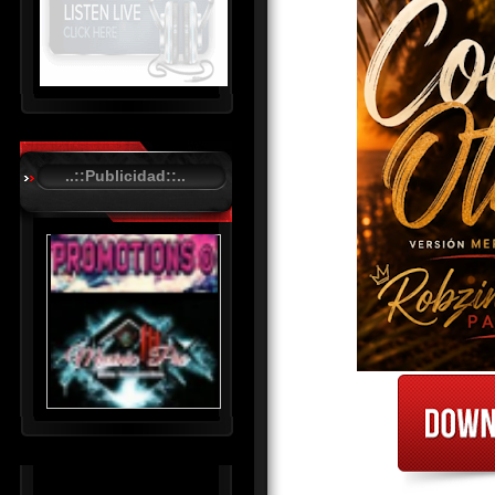
R
C
A
..::Publicidad::..
S
T
.
N
E
T