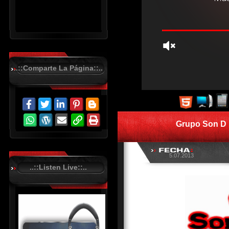
..::Comparte La Página::..
R
C
A
S
Grupo Son D K
T
.
N
E
5.07.2013
T
..::Listen Live::..