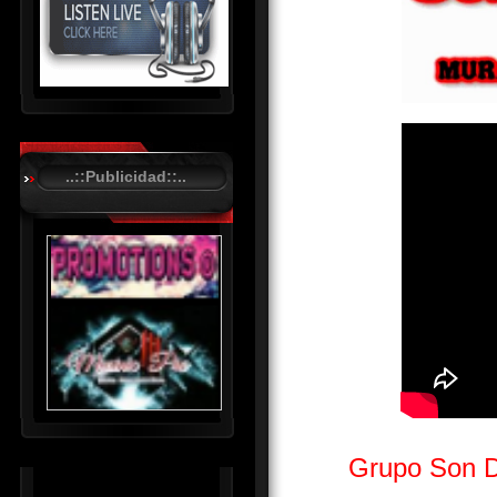
R
C
A
..::Publicidad::..
S
T
.
N
E
T
Grupo Son D