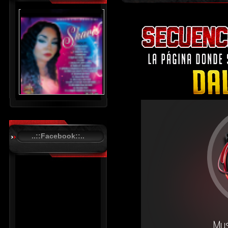
..::Facebook::..