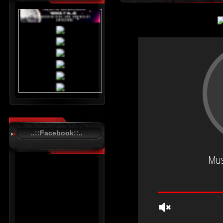
..::Facebook::..