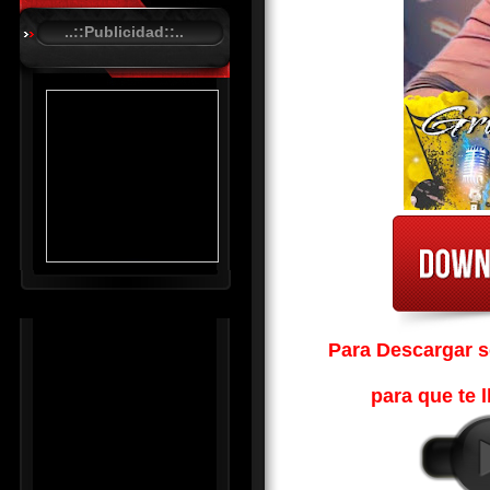
A
..::Publicidad::..
S
T
.
N
E
T
Para Descargar so
para que te l