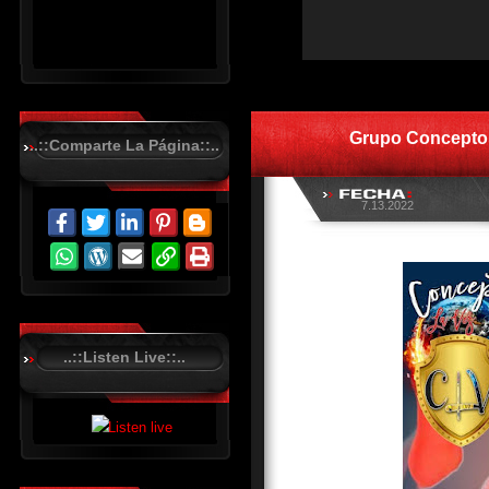
R
C
A
S
Grupo Concepto 
T
..::Comparte La Página::..
.
N
E
T
7.13.2022
..::Listen Live::..
R
C