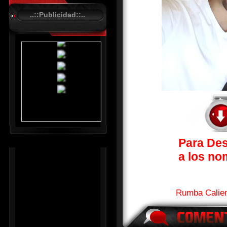
A
..::Publicidad::..
S
T
.
N
E
T
Para Des
a los no
Rumba Calien