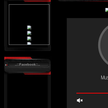
..::Facebook::..