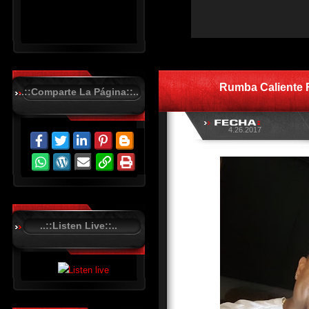
R
C
A
S
Rumba Caliente F
T
..::Comparte La Página::..
.
N
E
T
4.26.2017
..::Listen Live::..
R
C