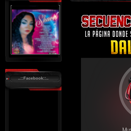
..::Facebook::..