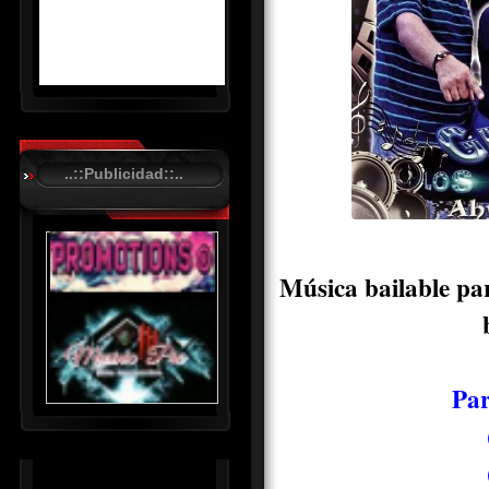
R
C
A
..::Publicidad::..
S
T
.
N
Música bailable pa
E
T
Par