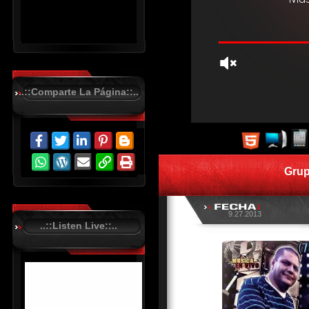
..::Comparte La Página::..
R
C
A
S
Grup
T
.
N
E
T
9.27.2013
..::Listen Live::..