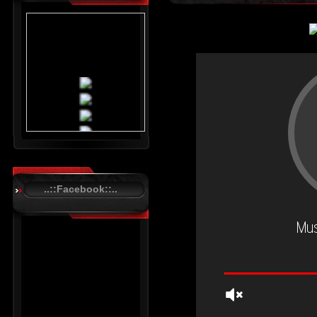
..::Facebook::..