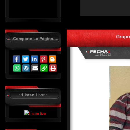
R
C
A
S
Grupo
T
..::Comparte La Página::..
.
N
E
T
12.16.2013
..::Listen Live::..
R
C