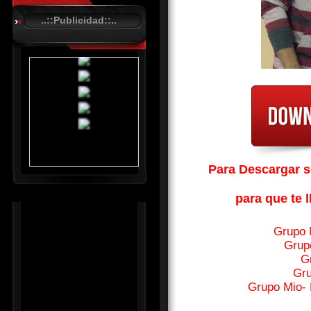
A
..::Publicidad::..
S
T
.
N
E
T
Para Descargar so
para que te l
Grupo 
Grup
G
Gru
Grupo Mio-