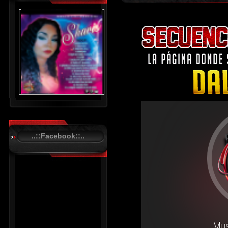
..::Facebook::..