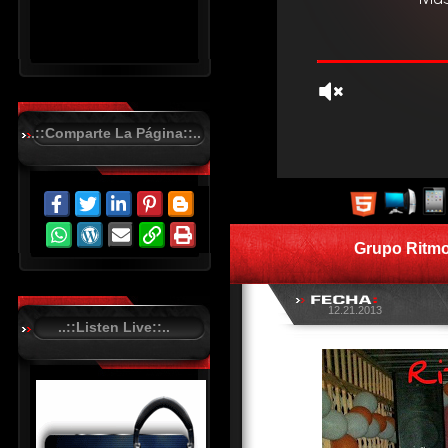
..::Comparte La Página::..
R
C
A
S
Grupo Ritmo
T
.
N
E
T
12.21.2013
..::Listen Live::..