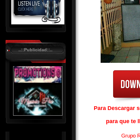
R
C
A
..::Publicidad::..
S
T
.
N
E
T
Para Descargar so
para que te l
Grupo R