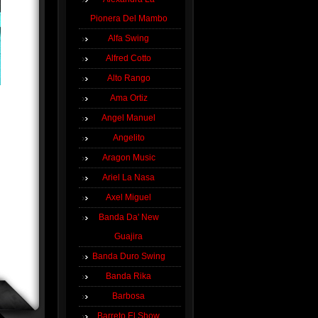
Pionera Del Mambo
Alfa Swing
Alfred Cotto
Alto Rango
Ama Ortiz
Angel Manuel
Angelito
Aragon Music
Ariel La Nasa
Axel Miguel
Banda Da' New
Guajira
Banda Duro Swing
Banda Rika
Barbosa
Barreto El Show