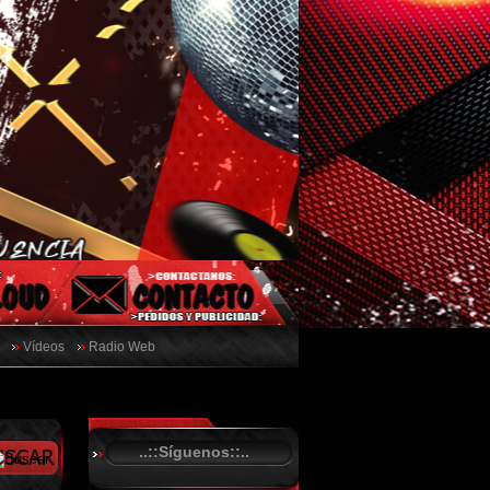
Vídeos
Radio Web
..::Síguenos::..