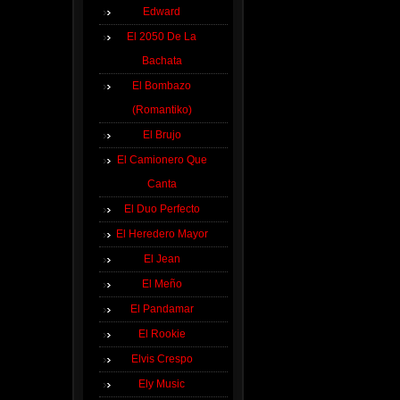
Edward
El 2050 De La
Bachata
El Bombazo
(Romantiko)
El Brujo
El Camionero Que
Canta
El Duo Perfecto
El Heredero Mayor
El Jean
El Meño
El Pandamar
El Rookie
Elvis Crespo
Ely Music