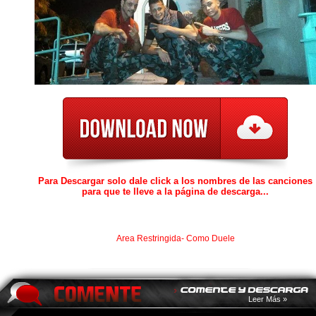
Para Descargar solo dale click a los nombres de las canciones
para que te lleve a la página de descarga...
Area Restringida- Como Duele
Leer Más »