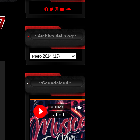
..::Archivo del blog::..
..::Soundcloud::..