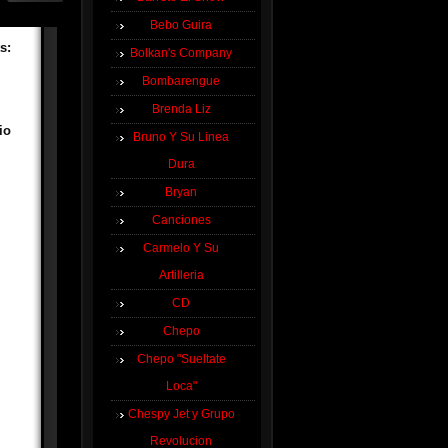
Bebo Guira
s:
Bolkan's Company
Bombarengue
Brenda Liz
io
Bruno Y Su Linea
Dura
Bryan
Canciones
Carmelo Y Su
Artilleria
CD
Chepo
Chepo "Sueltate
Loca"
Chespy Jet y Grupo
Revolucion