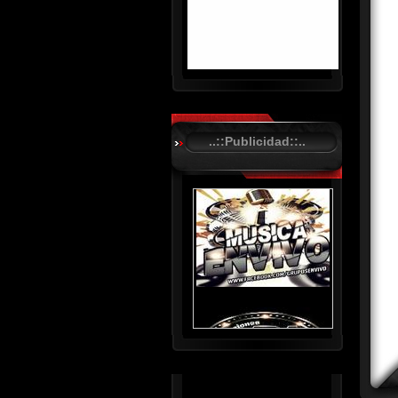
R
C
A
..::Publicidad::..
S
T
.
N
E
T