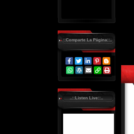
..::Comparte La Página::..
R
C
A
S
T
.
N
E
T
..::Listen Live::..