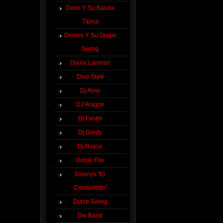
Delio Y Su Banda
Típica
Dennis Y Su Grupo
Swing
Diana Lamoso
Divo Style
Dj Alvin
DJ Aragon
Dj Faster
Dj Gordy
Dj Royce
Doble Filo
Donnys ''El
Consentido''
Dulce Swing
Dw Band