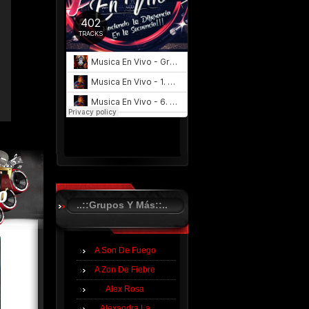
..::Grupos Y Más::..
A Son De Fuego
A Zon De Fiebre
Alex Rosa
Alexandra La