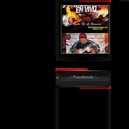
..::Facebook::..