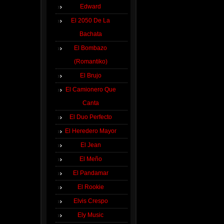
Edward
El 2050 De La
Bachata
El Bombazo
(Romantiko)
El Brujo
El Camionero Que
Canta
El Duo Perfecto
El Heredero Mayor
El Jean
El Meño
El Pandamar
El Rookie
Elvis Crespo
Ely Music