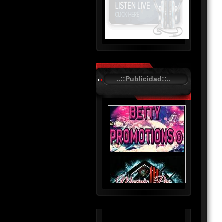
R
C
A
..::Publicidad::..
S
T
.
N
E
T