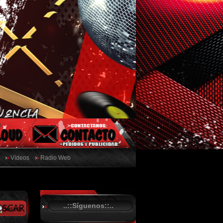
Vídeos
Radio Web
..::Síguenos::..