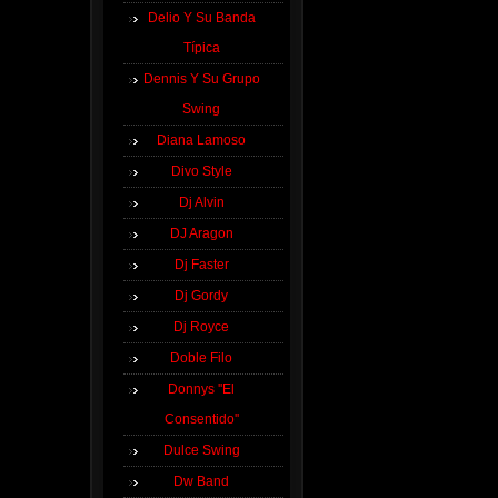
Delio Y Su Banda
Típica
Dennis Y Su Grupo
Swing
Diana Lamoso
Divo Style
Dj Alvin
DJ Aragon
Dj Faster
Dj Gordy
Dj Royce
Doble Filo
Donnys ''El
Consentido''
Dulce Swing
Dw Band