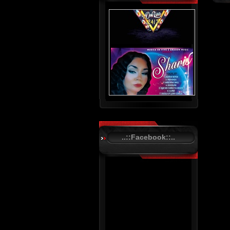
..::Facebook::..