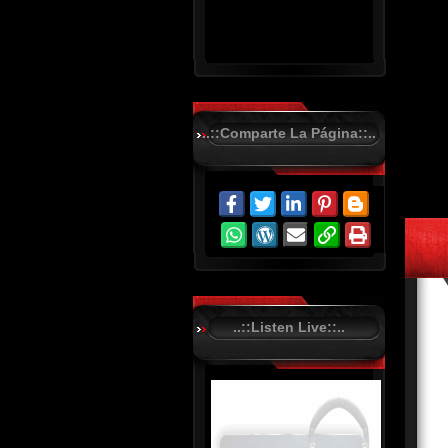
..::Comparte La Página::..
R
C
A
S
T
.
N
E
T
..::Listen Live::..