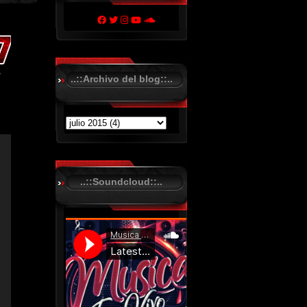
..::Archivo del blog::..
..::Soundcloud::..