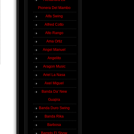
Pionera Del Mambo
Alfa Swing
Alfred Cotto
Alto Rango
Ama Ortiz
Angel Manuel
Angelito
Aragon Music
Ariel La Nasa
Axel Miguel
Banda Da' New
Guajira
Banda Duro Swing
Banda Rika
Barbosa
Barreto El Show