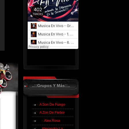
..::Grupos Y Más::..
A Son De Fuego
A Zon De Fiebre
Alex Rosa
Alexandra La