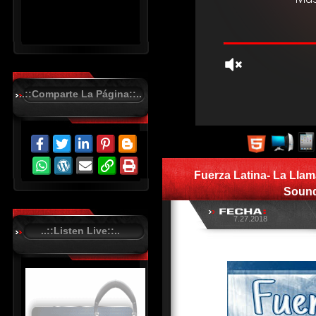
..::Comparte La Página::..
R
C
A
S
Fuerza Latina- La Lla
T
.
Sound
N
E
T
7.27.2018
..::Listen Live::..