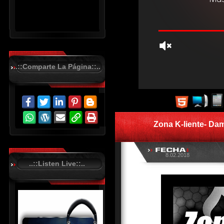
..::Comparte La Página::..
R
C
A
S
Zona K-liente- Da
T
.
N
E
T
8.02.2018
..::Listen Live::..