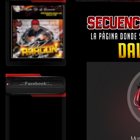
..::Facebook::..