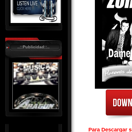
R
C
A
..::Publicidad::..
S
T
.
N
E
T
Para Descargar so