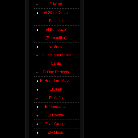
Edward
El 2050 De La
Bachata
El Bombazo
(Romantiko)
El Brujo
El Camionero Que
Canta
El Duo Perfecto
El Heredero Mayor
El Jean
El Meño
El Pandamar
El Rookie
Elvis Crespo
Ely Music