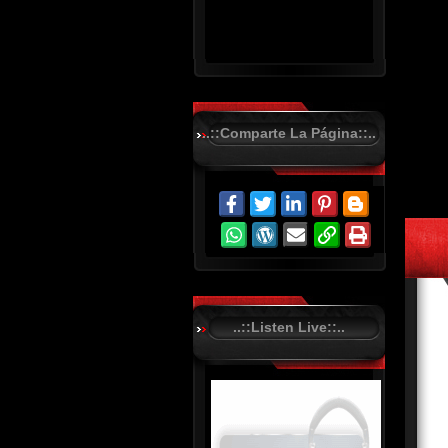
..::Comparte La Página::..
R
C
A
S
T
.
N
E
T
..::Listen Live::..