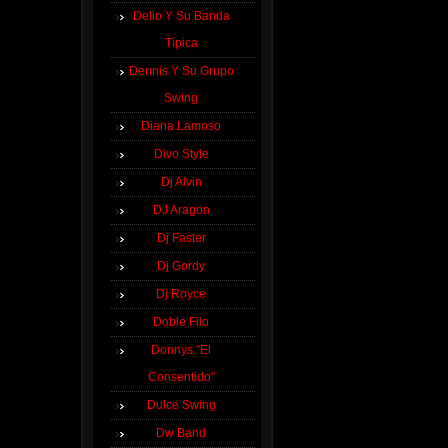
Delio Y Su Banda
Típica
Dennis Y Su Grupo
Swing
Diana Lamoso
Divo Style
Dj Alvin
DJ Aragon
Dj Faster
Dj Gordy
Dj Royce
Doble Filo
Donnys ''El
Consentido''
Dulce Swing
Dw Band