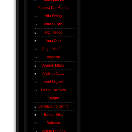
Pionera Del Mambo
Alfa Swing
Alfred Cotto
Alto Rango
Ama Ortiz
Angel Manuel
Angelito
Aragon Music
Ariel La Nasa
Axel Miguel
Banda Da' New
Guajira
Banda Duro Swing
Banda Rika
Barbosa
Barreto El Show