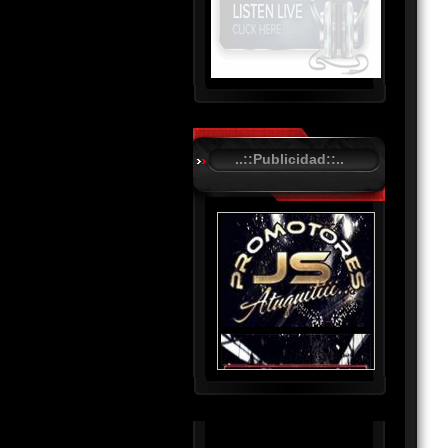
R
C
A
..::Publicidad::..
S
T
.
N
E
T