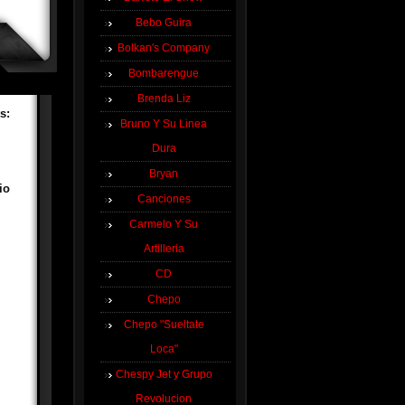
Bebo Guira
Bolkan's Company
Bombarengue
Brenda Liz
s:
Bruno Y Su Linea
Dura
Bryan
io
Canciones
Carmelo Y Su
Artilleria
CD
Chepo
Chepo "Sueltate
Loca"
Chespy Jet y Grupo
Revolucion