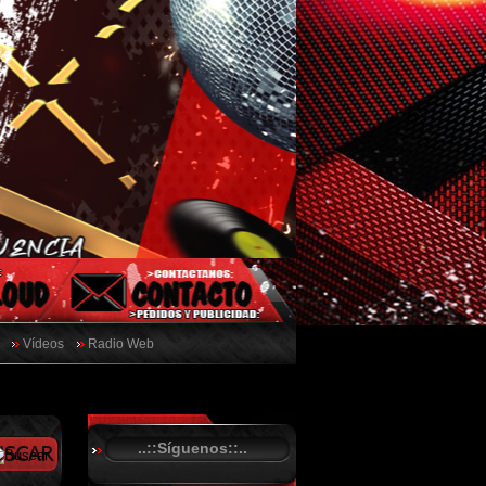
Vídeos
Radio Web
..::Síguenos::..