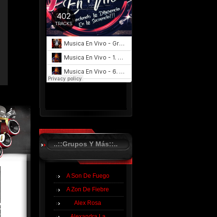
..::Grupos Y Más::..
A Son De Fuego
A Zon De Fiebre
Alex Rosa
Alexandra La