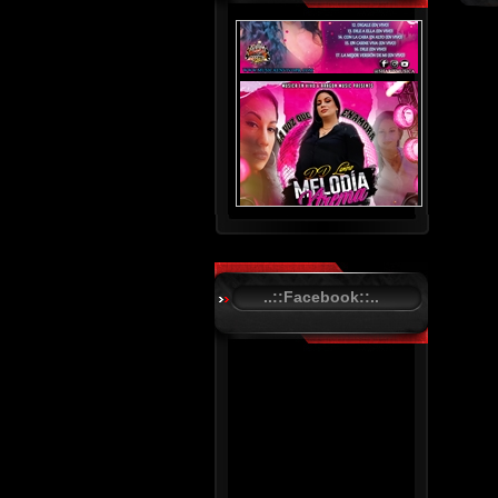
..::Facebook::..