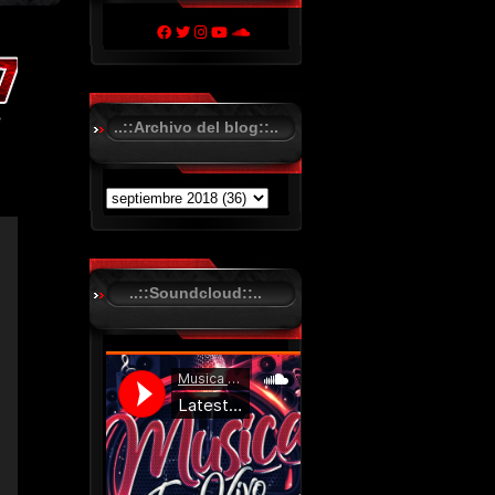
..::Archivo del blog::..
..::Soundcloud::..