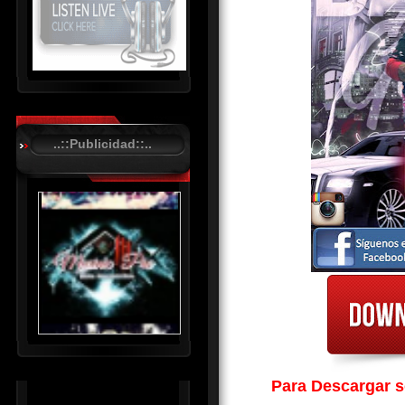
R
C
A
..::Publicidad::..
S
T
.
N
E
T
Para Descargar so