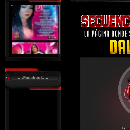
..::Facebook::..