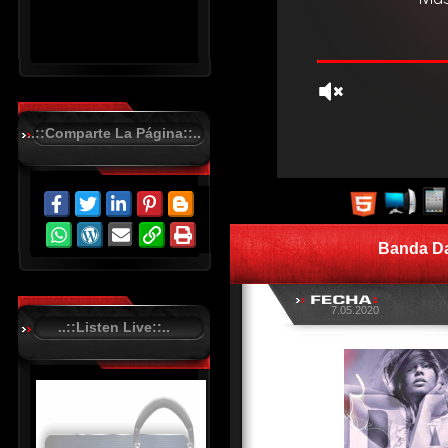
..::Comparte La Página::..
R
C
A
S
Banda Da
T
.
N
E
T
7.05.2020
..::Listen Live::..