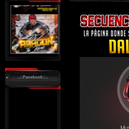
..::Facebook::..