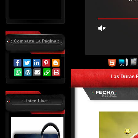
..::Comparte La Página::..
R
C
A
S
Las Duras 
T
.
N
E
T
9.16.2021
..::Listen Live::..