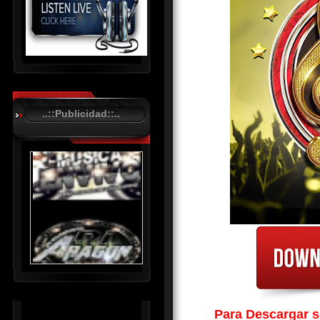
R
C
A
..::Publicidad::..
S
T
.
N
E
T
Para Descargar so