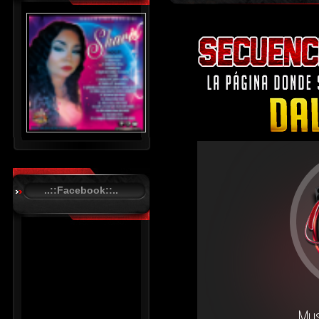
..::Facebook::..