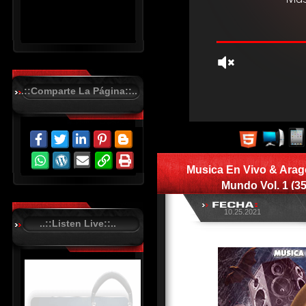
..::Comparte La Página::..
R
C
A
S
Musica En Vivo & Arag
T
.
Mundo Vol. 1 (3
N
E
T
10.25.2021
..::Listen Live::..