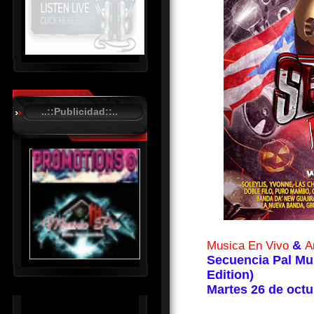
R
C
A
..::Publicidad::..
S
T
.
N
E
T
&
Musica En Vivo
A
Secuencia Pal Mu
Edition)
Martes 26 de oct