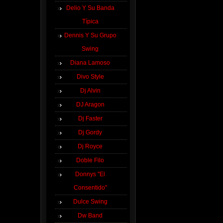
Delio Y Su Banda
Típica
Dennis Y Su Grupo
Swing
Diana Lamoso
Divo Style
Dj Alvin
DJ Aragon
Dj Faster
Dj Gordy
Dj Royce
Doble Filo
Donnys ''El
Consentido''
Dulce Swing
Dw Band