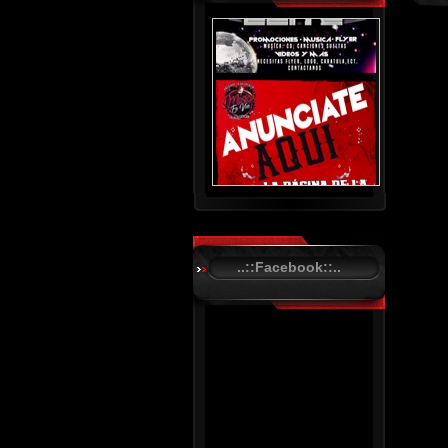
..::Facebook::..