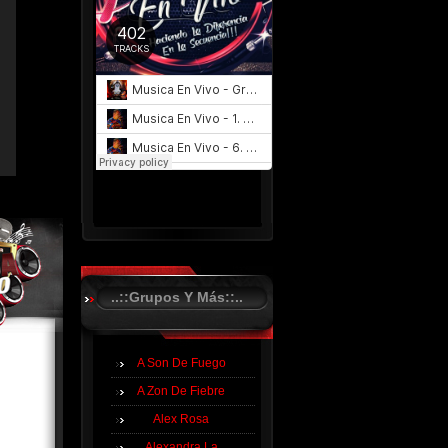
..::Grupos Y Más::..
A Son De Fuego
A Zon De Fiebre
Alex Rosa
Alexandra La