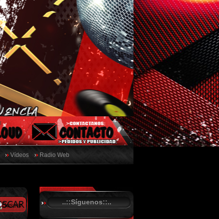
Vídeos
Radio Web
..::Síguenos::..