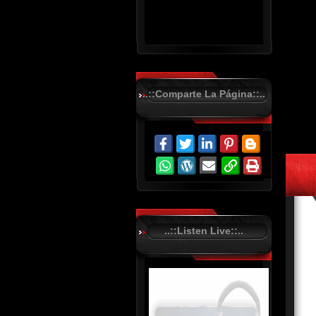
..::Comparte La Página::..
R
C
A
S
T
.
N
E
T
..::Listen Live::..