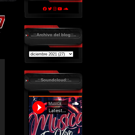
..::Archivo del blog::..
..::Soundcloud::..