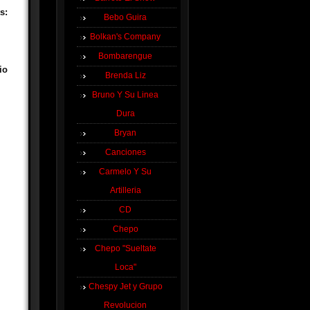
s:
Bebo Guira
Bolkan's Company
Bombarengue
io
Brenda Liz
Bruno Y Su Linea
Dura
Bryan
Canciones
Carmelo Y Su
Artilleria
CD
Chepo
Chepo "Sueltate
Loca"
Chespy Jet y Grupo
Revolucion