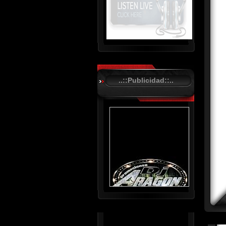
R
C
A
..::Publicidad::..
S
T
.
N
E
T