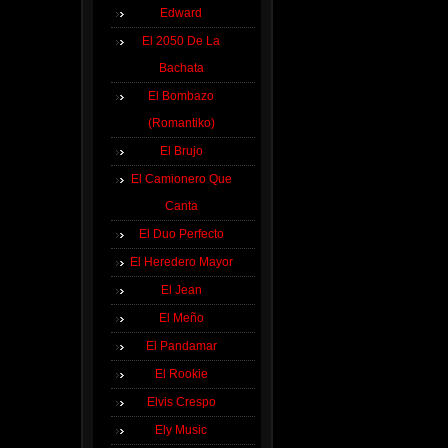
Edward
El 2050 De La
Bachata
El Bombazo
(Romantiko)
El Brujo
El Camionero Que
Canta
El Duo Perfecto
El Heredero Mayor
El Jean
El Meño
El Pandamar
El Rookie
Elvis Crespo
Ely Music