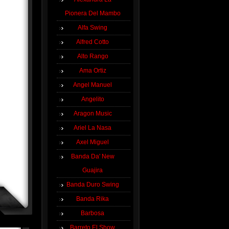
Pionera Del Mambo
Alfa Swing
Alfred Cotto
Alto Rango
Ama Ortiz
Angel Manuel
Angelito
Aragon Music
Ariel La Nasa
Axel Miguel
Banda Da' New
Guajira
Banda Duro Swing
Banda Rika
Barbosa
Barreto El Show