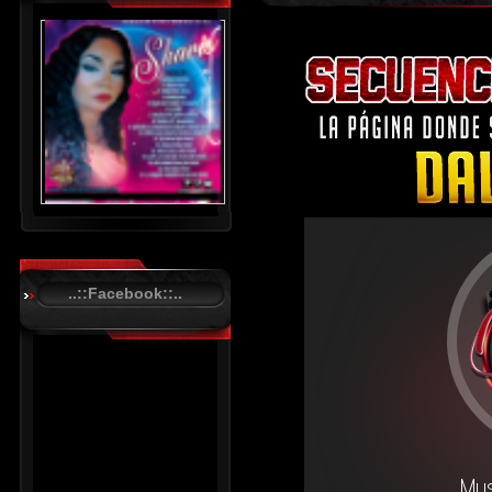
..::Facebook::..