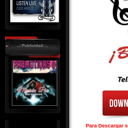
R
C
A
..::Publicidad::..
S
T
.
N
E
T
Para Descargar so