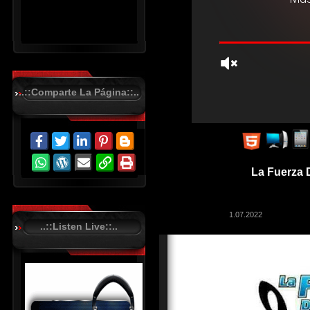
..::Comparte La Página::..
R
C
A
S
La Fuerza 
T
.
N
E
T
1.07.2022
..::Listen Live::..