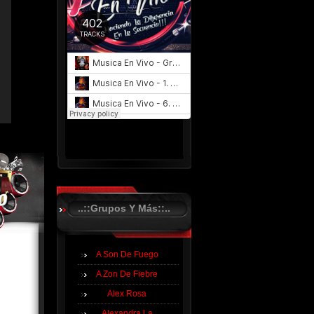
..::Grupos Y Más::..
A Son De Fuego
A Zon De Fiebre
Alex Rosa
Alexandra La