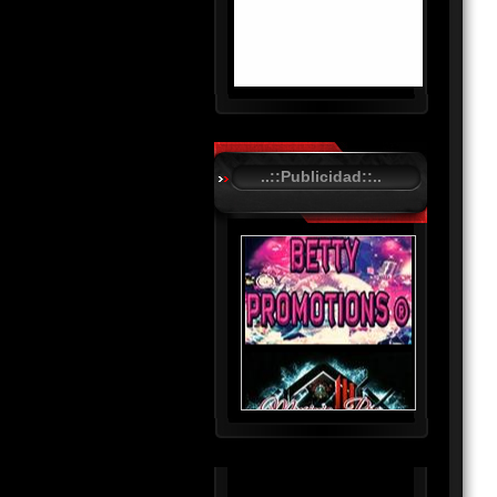
R
C
A
..::Publicidad::..
S
T
.
N
E
T