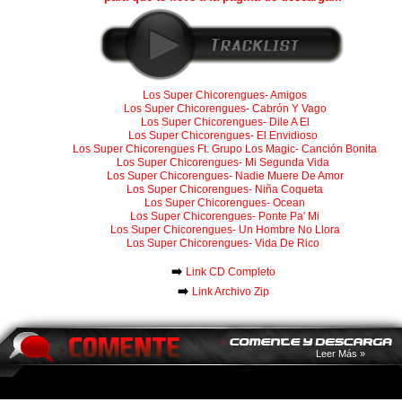
Los Super Chicorengues- Amigos
Los Super Chicorengues- Cabrón Y Vago
Los Super Chicorengues- Dile A El
Los Super Chicorengues- El Envidioso
Los Super Chicorengues Ft. Grupo Los Magic- Canción Bonita
Los Super Chicorengues- Mi Segunda Vida
Los Super Chicorengues- Nadie Muere De Amor
Los Super Chicorengues- Niña Coqueta
Los Super Chicorengues- Ocean
Los Super Chicorengues- Ponte Pa' Mi
Los Super Chicorengues- Un Hombre No Llora
Los Super Chicorengues- Vida De Rico
➡️
Link CD Completo
➡️
Link Archivo Zip
Leer Más »