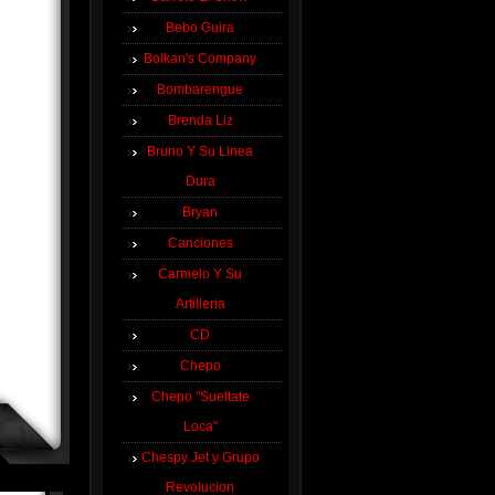
Bebo Guira
Bolkan's Company
Bombarengue
Brenda Liz
Bruno Y Su Linea
Dura
Bryan
Canciones
Carmelo Y Su
Artilleria
CD
Chepo
Chepo "Sueltate
Loca"
Chespy Jet y Grupo
Revolucion