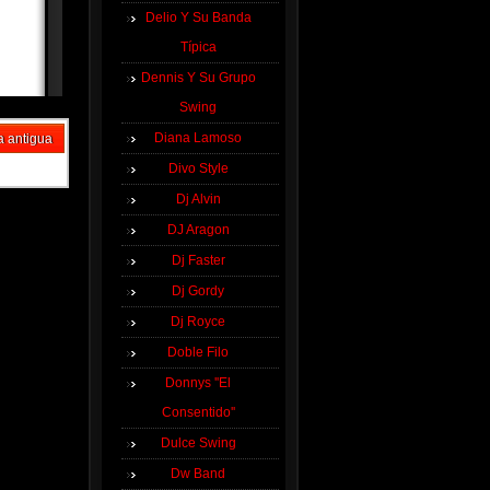
Delio Y Su Banda
Típica
Dennis Y Su Grupo
Swing
Diana Lamoso
a antigua
Divo Style
Dj Alvin
DJ Aragon
Dj Faster
Dj Gordy
Dj Royce
Doble Filo
Donnys ''El
Consentido''
Dulce Swing
Dw Band