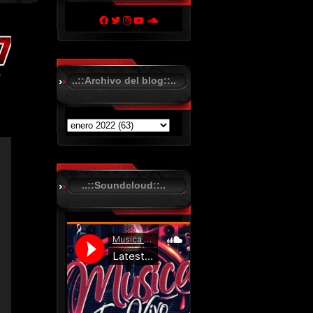
..::Archivo del blog::..
..::Soundcloud::..