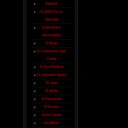
Edward
El 2050 De La
Bachata
El Bombazo
(Romantiko)
El Brujo
El Camionero Que
Canta
El Duo Perfecto
El Heredero Mayor
El Jean
El Meño
El Pandamar
El Rookie
Elvis Crespo
Ely Music