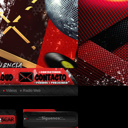
Vídeos
Radio Web
..::Síguenos::..