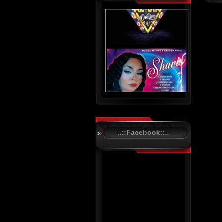
..::Facebook::..