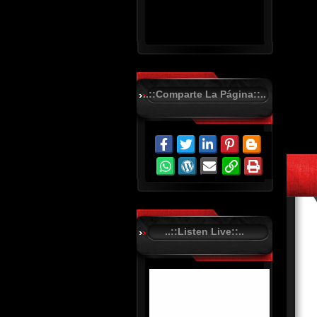
..::Comparte La Página::..
R
C
A
S
T
.
N
E
T
..::Listen Live::..