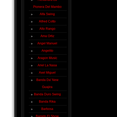
Pionera Del Mambo
Alfa Swing
Alfred Cotto
Alto Rango
Ama Ortiz
Angel Manuel
Angelito
Aragon Music
Ariel La Nasa
Axel Miguel
Banda Da' New
Guajira
Banda Duro Swing
Banda Rika
Barbosa
Barreto El Show