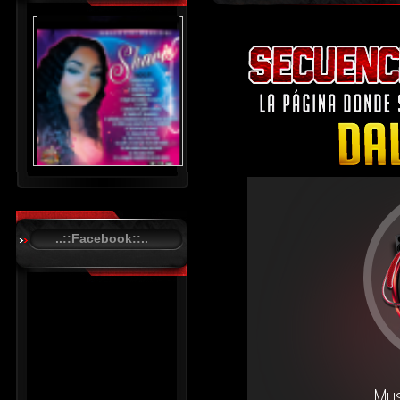
..::Facebook::..