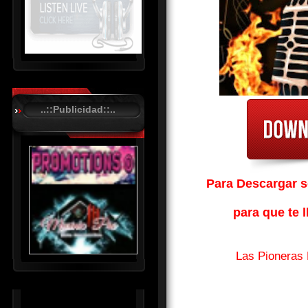
R
C
A
..::Publicidad::..
S
T
.
N
E
Para Descargar so
T
para que te l
Las Pioneras