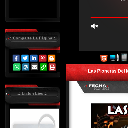
..::Comparte La Página::..
R
C
A
S
Las Pioneras Del
T
.
N
E
T
10.24.2022
..::Listen Live::..