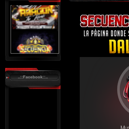
..::Facebook::..