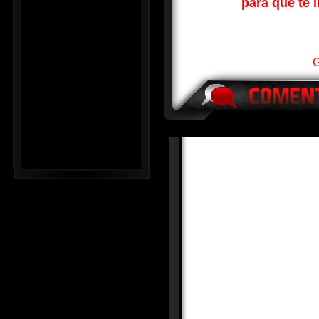
para que te l
G