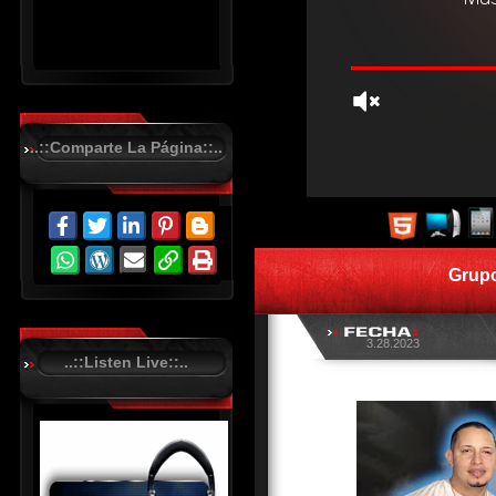
..::Comparte La Página::..
R
C
A
S
Grupo
T
.
N
E
T
3.28.2023
..::Listen Live::..