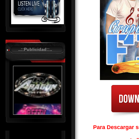
R
C
A
..::Publicidad::..
S
T
.
N
E
T
Para Descargar so