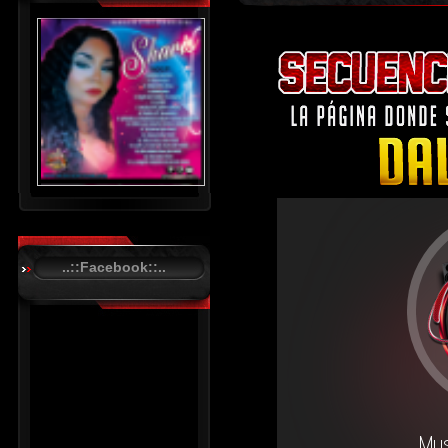
..::Facebook::..