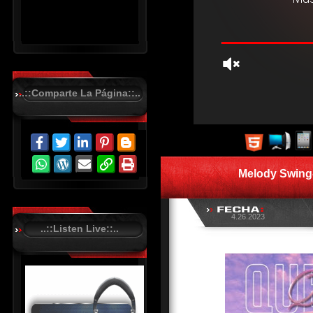
..::Comparte La Página::..
R
C
A
S
Melody Swing
T
.
N
E
T
4.26.2023
..::Listen Live::..