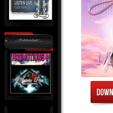
R
C
A
..::Publicidad::..
S
T
.
N
E
T