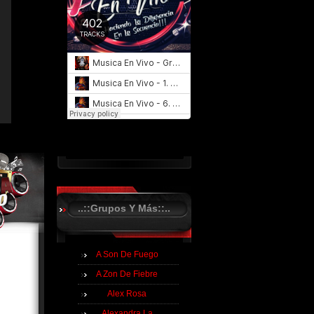
..::Grupos Y Más::..
A Son De Fuego
A Zon De Fiebre
Alex Rosa
Alexandra La