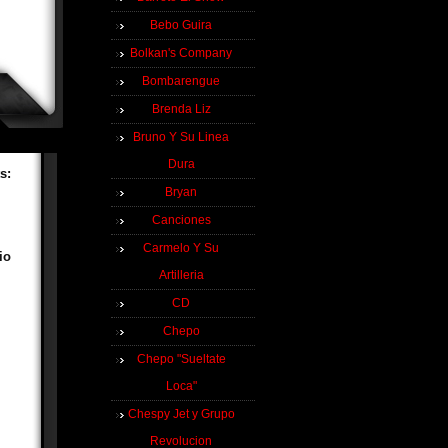
Bebo Guira
Bolkan's Company
Bombarengue
Brenda Liz
Bruno Y Su Linea
Dura
s:
Bryan
Canciones
Carmelo Y Su
io
Artilleria
CD
Chepo
Chepo "Sueltate
Loca"
Chespy Jet y Grupo
Revolucion