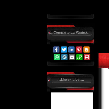
..::Comparte La Página::..
R
C
A
S
T
.
N
E
T
..::Listen Live::..