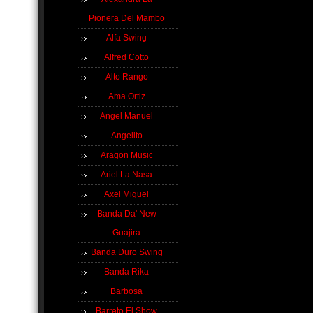
Pionera Del Mambo
Alfa Swing
Alfred Cotto
Alto Rango
Ama Ortiz
Angel Manuel
Angelito
Aragon Music
Ariel La Nasa
Axel Miguel
.
Banda Da' New
Guajira
Banda Duro Swing
Banda Rika
Barbosa
Barreto El Show