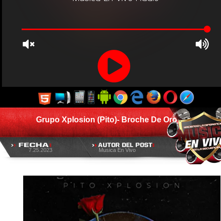
Grupo Xplosion (Pito)- Broche De Oro
7.25.2023
Musica En Vivo