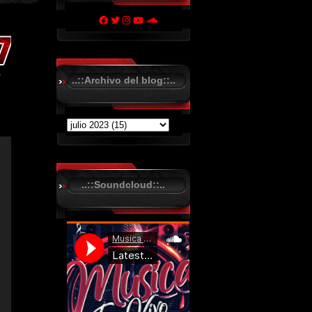
..::Archivo del blog::..
..::Soundcloud::..