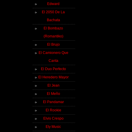
Edward
El 2050 De La
Bachata
El Bombazo
(Romantiko)
El Brujo
El Camionero Que
Canta
El Duo Perfecto
El Heredero Mayor
El Jean
El Meño
El Pandamar
El Rookie
Elvis Crespo
Ely Music