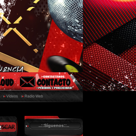
Vídeos
Radio Web
..::Síguenos::..