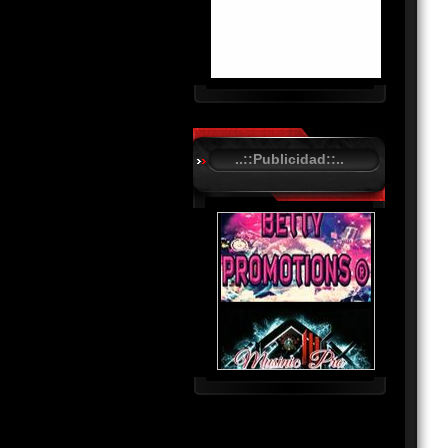
R
C
A
..::Publicidad::..
S
T
.
N
E
T