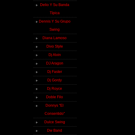
Delio Y Su Banda
Típica
Dennis Y Su Grupo
Swing
Diana Lamoso
Divo Style
Dj Alvin
DJ Aragon
Dj Faster
Dj Gordy
Dj Royce
Doble Filo
Donnys ''El
Consentido''
Dulce Swing
Dw Band