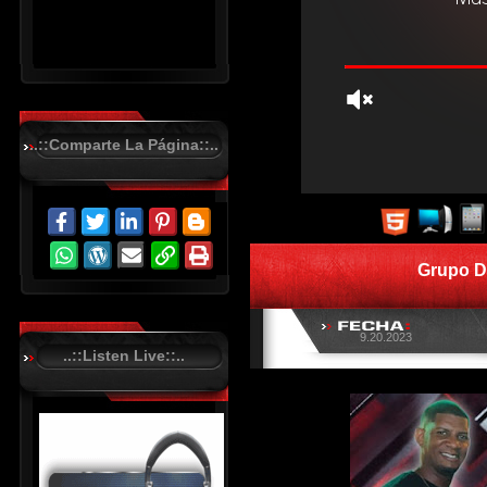
..::Comparte La Página::..
R
C
A
S
Grupo D
T
.
N
E
T
9.20.2023
..::Listen Live::..