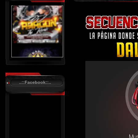
..::Facebook::..