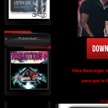
R
C
A
..::Publicidad::..
S
T
.
N
E
T
Para Descargar so
para que te l
Grup