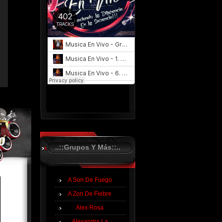
..::Grupos Y Más::..
A Son De Fuego
A Zon De Fiebre
Alex Rosa
Alexandra La