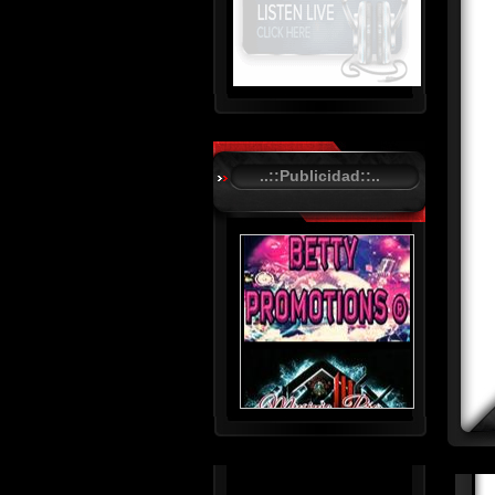
R
C
A
..::Publicidad::..
S
T
.
N
E
T