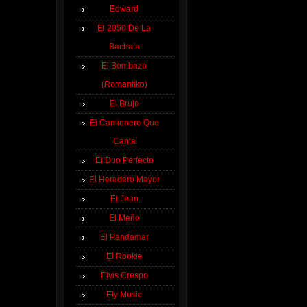
Edward
El 2050 De La
Bachata
El Bombazo
(Romantiko)
El Brujo
El Camionero Que
Canta
El Duo Perfecto
El Heredero Mayor
El Jean
El Meño
El Pandamar
El Rookie
Elvis Crespo
Ely Music