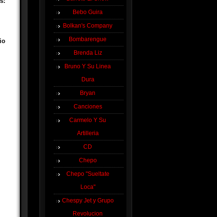
s:
Bebo Guira
Bolkan's Company
Bombarengue
io
Brenda Liz
Bruno Y Su Linea
Dura
Bryan
Canciones
Carmelo Y Su
Artilleria
CD
Chepo
Chepo "Sueltate
Loca"
Chespy Jet y Grupo
Revolucion