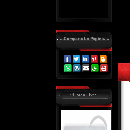
..::Comparte La Página::..
R
C
A
S
T
.
N
E
T
..::Listen Live::..