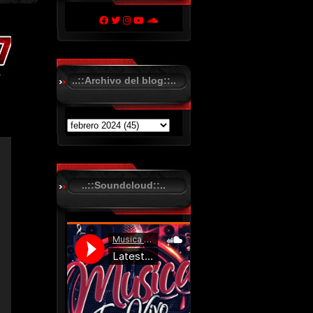
..::Archivo del blog::..
..::Soundcloud::..