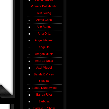
Pionera Del Mambo
Alfa Swing
Alfred Cotto
Alto Rango
Ama Ortiz
Angel Manuel
Angelito
Aragon Music
Ariel La Nasa
Axel Miguel
Banda Da' New
Guajira
Banda Duro Swing
Banda Rika
Barbosa
Barreto El Show