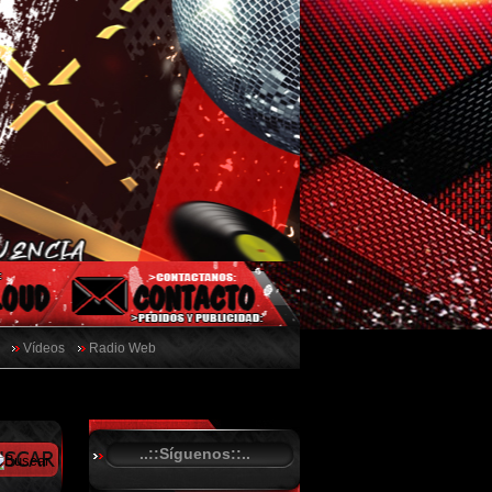
Vídeos
Radio Web
..::Síguenos::..