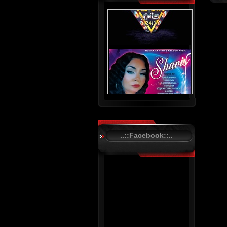
..::Facebook::..