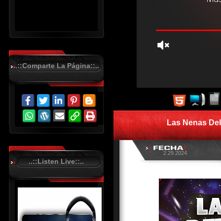
..::Comparte La Página::..
R
C
A
S
Las Nenas Del
T
.
N
E
T
2.29.2024
..::Listen Live::..