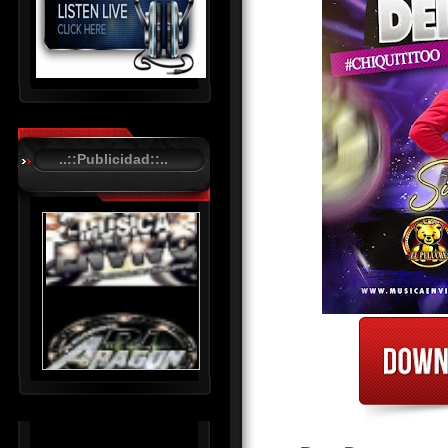
R
C
A
..::Publicidad::..
S
T
.
N
E
T