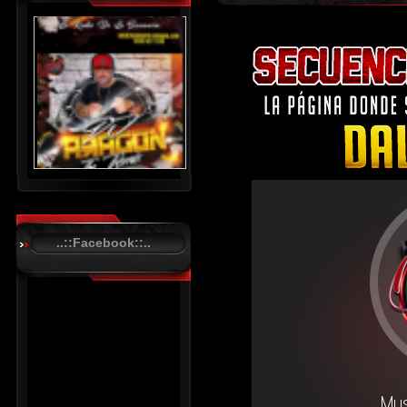
..::Facebook::..