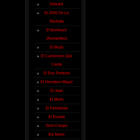
Edward
El 2050 De La
Bachata
El Bombazo
(Romantiko)
El Brujo
El Camionero Que
Canta
El Duo Perfecto
El Heredero Mayor
El Jean
El Meño
El Pandamar
El Rookie
Elvis Crespo
Ely Music