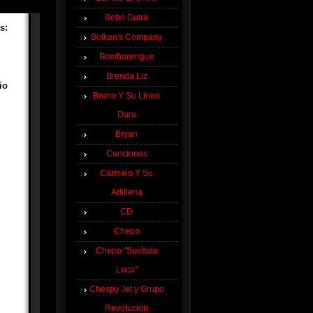
Bebo Guira
s:
Bolkan's Company
Bombarengue
Brenda Liz
io
Bruno Y Su Linea
Dura
Bryan
Canciones
Carmelo Y Su
Artilleria
CD
Chepo
Chepo "Sueltate
Loca"
Chespy Jet y Grupo
Revolucion