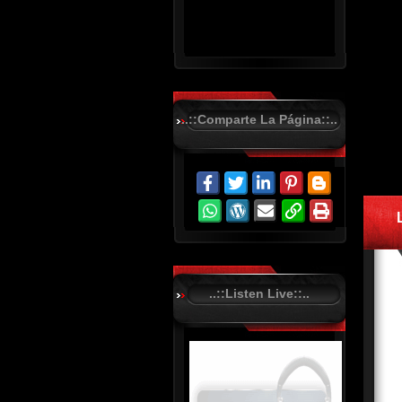
..::Comparte La Página::..
R
C
A
S
T
.
N
E
T
..::Listen Live::..