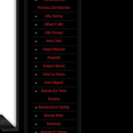
Pionera Del Mambo
Alfa Swing
Alfred Cotto
Alto Rango
Ama Ortiz
Angel Manuel
Angelito
Aragon Music
Ariel La Nasa
Axel Miguel
Banda Da' New
Guajira
Banda Duro Swing
Banda Rika
Barbosa
Barreto El Show