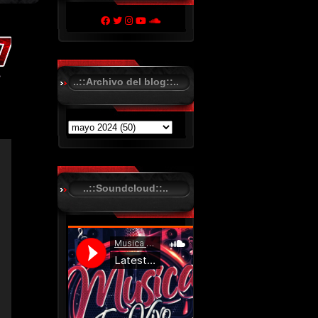
..::Archivo del blog::..
..::Soundcloud::..