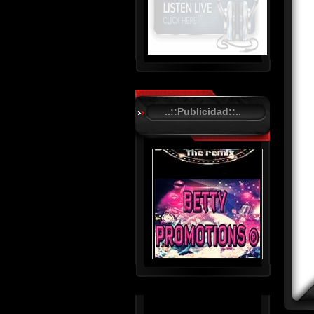
R
C
A
..::Publicidad::..
S
T
.
N
E
T