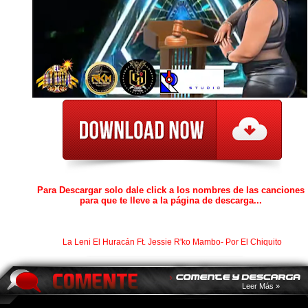
Para Descargar solo dale click a los nombres de las canciones
para que te lleve a la página de descarga...
La Leni El Huracán Ft. Jessie R'ko Mambo- Por El Chiquito
Leer Más »