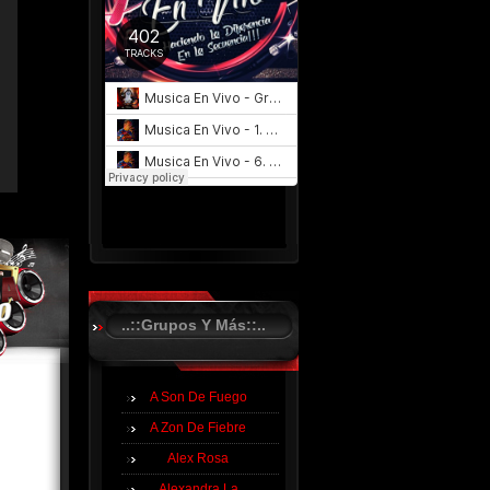
..::Grupos Y Más::..
A Son De Fuego
A Zon De Fiebre
Alex Rosa
Alexandra La