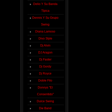
Delio Y Su Banda
Típica
Dennis Y Su Grupo
Swing
Diana Lamoso
Divo Style
Dj Alvin
DJ Aragon
Dj Faster
Dj Gordy
Dj Royce
Doble Filo
Donnys ''El
Consentido''
Dulce Swing
Dw Band