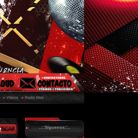
Vídeos
Radio Web
..::Síguenos::..