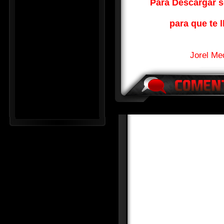
Para Descargar so
para que te l
Jorel Me