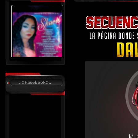
..::Facebook::..