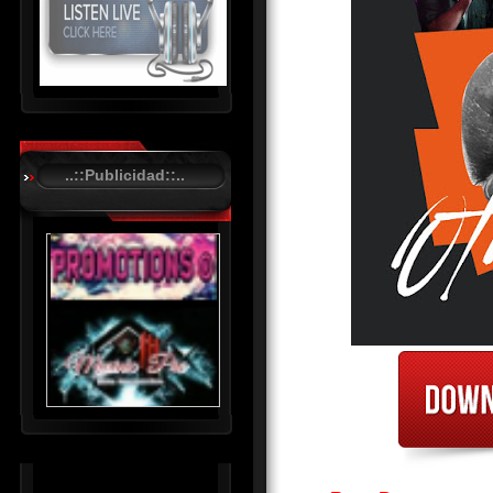
R
C
A
..::Publicidad::..
S
T
.
N
E
T