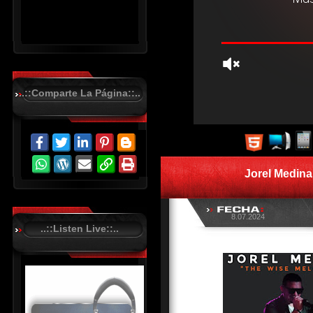
..::Comparte La Página::..
R
C
A
S
Jorel Medina 
T
.
N
E
T
8.07.2024
..::Listen Live::..