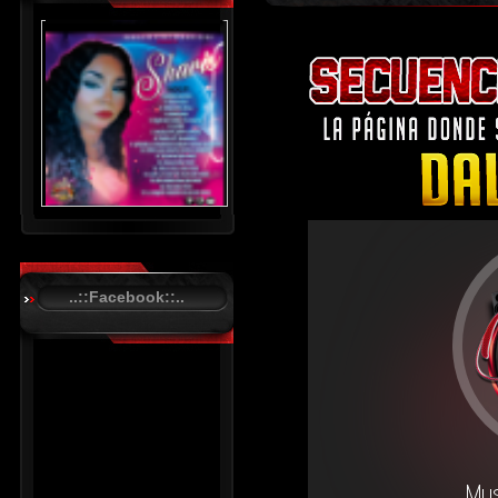
..::Facebook::..