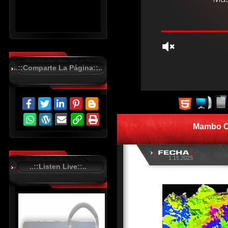
..::Comparte La Página::..
R
C
A
S
Mambo Ca
T
.
N
E
T
1.15.2025
..::Listen Live::..