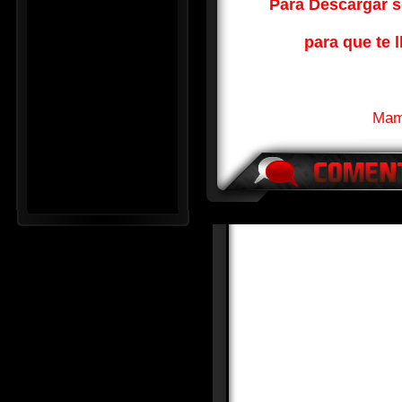
Para Descargar so
para que te l
Mamb