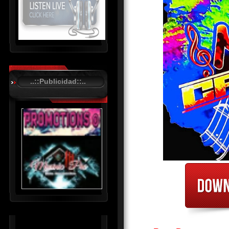
R
C
A
..::Publicidad::..
S
T
.
N
E
T