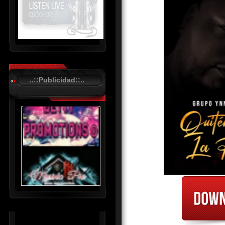
R
C
A
..::Publicidad::..
S
T
.
N
E
T