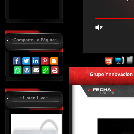
..::Comparte La Página::..
R
C
A
S
Grupo Ynnovacion 
T
.
N
E
T
11.28.2025
..::Listen Live::..