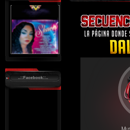
..::Facebook::..