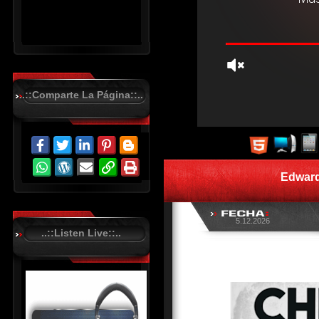
..::Comparte La Página::..
R
C
A
S
Edward
T
.
N
E
T
5.12.2026
..::Listen Live::..