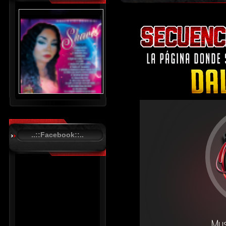
..::Facebook::..