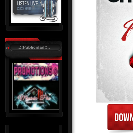
R
C
A
..::Publicidad::..
S
T
.
N
E
T