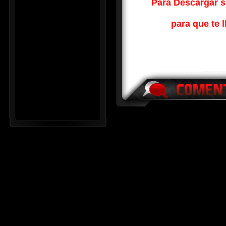
Para Descargar so
para que te l