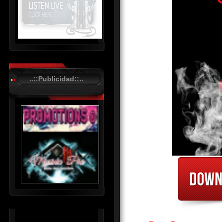
R
C
A
..::Publicidad::..
S
T
.
N
E
T