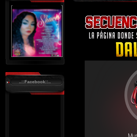
..::Facebook::..