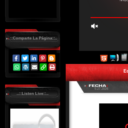
..::Comparte La Página::..
R
C
A
S
E
T
.
N
E
T
5.27.2026
..::Listen Live::..